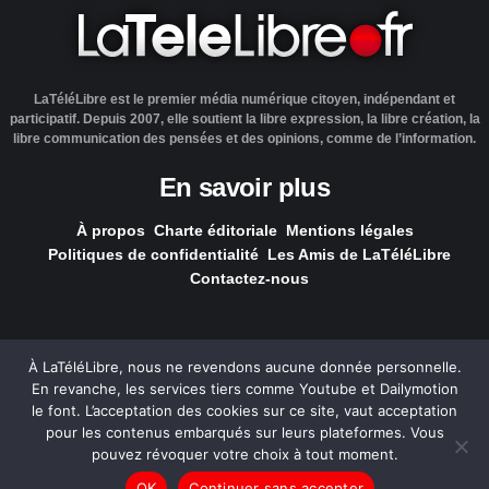
LaTéléLibre est le premier média numérique citoyen, indépendant et
participatif. Depuis 2007, elle soutient la libre expression, la libre création, la
libre communication des pensées et des opinions, comme de l’information.
En savoir plus
À propos
Charte éditoriale
Mentions légales
Politiques de confidentialité
Les Amis de LaTéléLibre
Contactez-nous
À LaTéléLibre, nous ne revendons aucune donnée personnelle.
En revanche, les services tiers comme Youtube et Dailymotion
LaTéléLibre.fr, ce site a été réalisé par l'agence
NOUS, Ouvert,
le font. L’acceptation des cookies sur ce site, vaut acceptation
Utile & Simple
pour les contenus embarqués sur leurs plateformes. Vous
pouvez révoquer votre choix à tout moment.
— Tous les contenus, sauf exception signalée, sont
OK
Continuer sans accepter