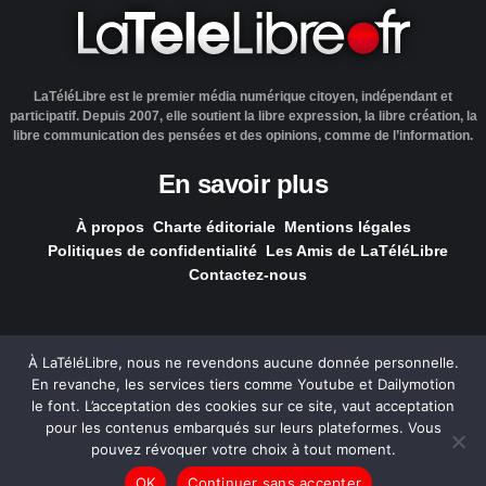
LaTéléLibre est le premier média numérique citoyen, indépendant et
participatif. Depuis 2007, elle soutient la libre expression, la libre création, la
libre communication des pensées et des opinions, comme de l’information.
En savoir plus
À propos
Charte éditoriale
Mentions légales
Politiques de confidentialité
Les Amis de LaTéléLibre
Contactez-nous
À LaTéléLibre, nous ne revendons aucune donnée personnelle.
En revanche, les services tiers comme Youtube et Dailymotion
LaTéléLibre.fr, ce site a été réalisé par l'agence
NOUS, Ouvert,
le font. L’acceptation des cookies sur ce site, vaut acceptation
Utile & Simple
pour les contenus embarqués sur leurs plateformes. Vous
pouvez révoquer votre choix à tout moment.
— Tous les contenus, sauf exception signalée, sont
OK
Continuer sans accepter