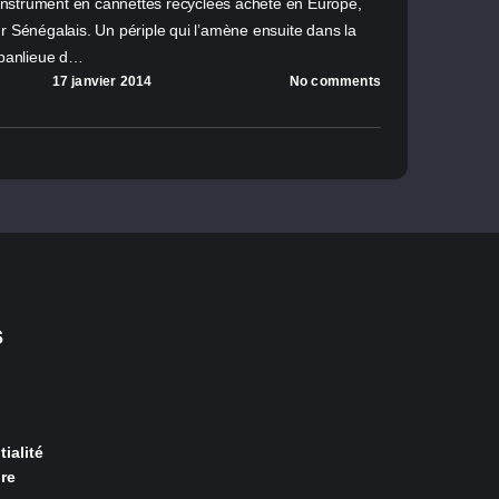
t instrument en cannettes recyclées acheté en Europe,
r Sénégalais. Un périple qui l’amène ensuite dans la
banlieue d…
17 janvier 2014
No comments
s
ialité
re