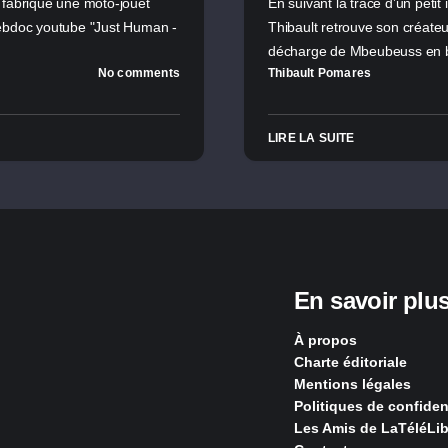
 fabrique une moto-jouet
En suivant la trace d’un peti
webdoc youtube "Just Human -
Thibault retrouve son créateu
décharge de Mbeubeuss en 
No comments
Thibault Pomares
LIRE LA SUITE
En savoir plu
À propos
Charte éditoriale
Mentions légales
Politiques de confident
Les Amis de LaTéléLib