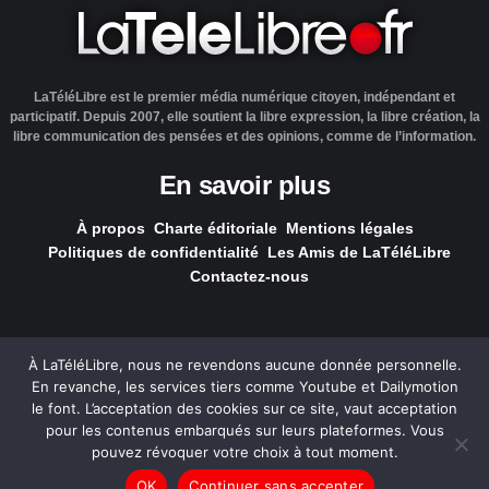
LaTéléLibre est le premier média numérique citoyen, indépendant et
participatif. Depuis 2007, elle soutient la libre expression, la libre création, la
libre communication des pensées et des opinions, comme de l’information.
En savoir plus
À propos
Charte éditoriale
Mentions légales
Politiques de confidentialité
Les Amis de LaTéléLibre
Contactez-nous
À LaTéléLibre, nous ne revendons aucune donnée personnelle.
En revanche, les services tiers comme Youtube et Dailymotion
LaTéléLibre.fr, ce site a été réalisé par l'agence
NOUS, Ouvert,
le font. L’acceptation des cookies sur ce site, vaut acceptation
Utile & Simple
pour les contenus embarqués sur leurs plateformes. Vous
pouvez révoquer votre choix à tout moment.
— Tous les contenus, sauf exception signalée, sont
OK
Continuer sans accepter