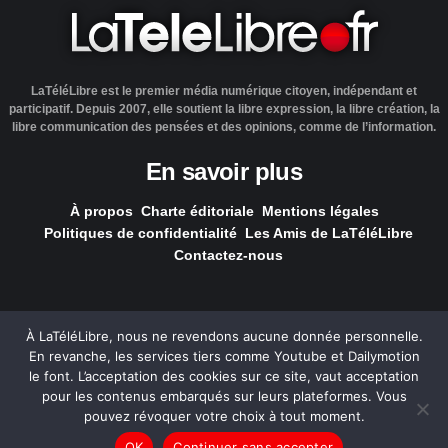
LaTéléLibre est le premier média numérique citoyen, indépendant et
participatif. Depuis 2007, elle soutient la libre expression, la libre création, la
libre communication des pensées et des opinions, comme de l’information.
En savoir plus
À propos
Charte éditoriale
Mentions légales
Politiques de confidentialité
Les Amis de LaTéléLibre
Contactez-nous
À LaTéléLibre, nous ne revendons aucune donnée personnelle.
En revanche, les services tiers comme Youtube et Dailymotion
LaTéléLibre.fr, ce site a été réalisé par l'agence
NOUS, Ouvert,
le font. L’acceptation des cookies sur ce site, vaut acceptation
Utile & Simple
pour les contenus embarqués sur leurs plateformes. Vous
pouvez révoquer votre choix à tout moment.
— Tous les contenus, sauf exception signalée, sont
OK
Continuer sans accepter