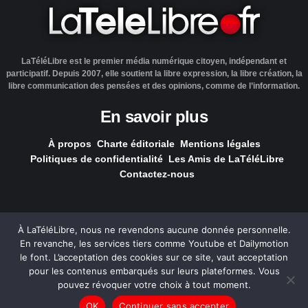
LaTéléLibre est le premier média numérique citoyen, indépendant et
participatif. Depuis 2007, elle soutient la libre expression, la libre création, la
libre communication des pensées et des opinions, comme de l’information.
En savoir plus
À propos
Charte éditoriale
Mentions légales
Politiques de confidentialité
Les Amis de LaTéléLibre
Contactez-nous
À LaTéléLibre, nous ne revendons aucune donnée personnelle.
En revanche, les services tiers comme Youtube et Dailymotion
LaTéléLibre.fr, ce site a été réalisé par l'agence
NOUS, Ouvert,
le font. L’acceptation des cookies sur ce site, vaut acceptation
Utile & Simple
pour les contenus embarqués sur leurs plateformes. Vous
pouvez révoquer votre choix à tout moment.
— Tous les contenus, sauf exception signalée, sont
OK
Continuer sans accepter