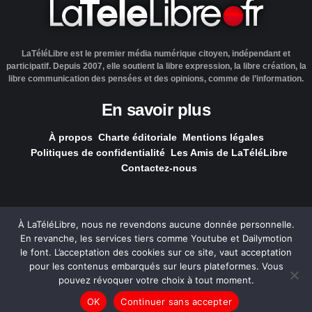
LaTéléLibre est le premier média numérique citoyen, indépendant et
participatif. Depuis 2007, elle soutient la libre expression, la libre création, la
libre communication des pensées et des opinions, comme de l’information.
En savoir plus
À propos
Charte éditoriale
Mentions légales
Politiques de confidentialité
Les Amis de LaTéléLibre
Contactez-nous
À LaTéléLibre, nous ne revendons aucune donnée personnelle.
En revanche, les services tiers comme Youtube et Dailymotion
LaTéléLibre.fr, ce site a été réalisé par l'agence
NOUS, Ouvert,
le font. L’acceptation des cookies sur ce site, vaut acceptation
Utile & Simple
pour les contenus embarqués sur leurs plateformes. Vous
pouvez révoquer votre choix à tout moment.
— Tous les contenus, sauf exception signalée, sont
OK
Continuer sans accepter
sous
licence Creative Commons
.