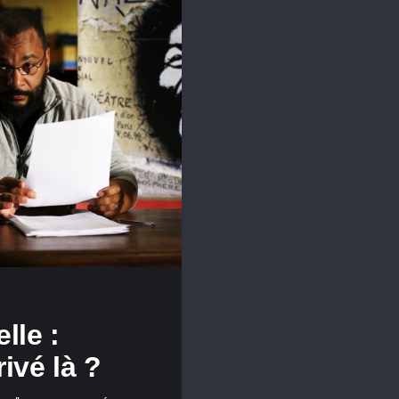
lle :
ivé là ?