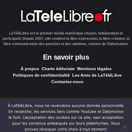
LaTéléLibre est le premier média numérique citoyen, indépendant et
participatif. Depuis 2007, elle soutient la libre expression, la libre création, la
libre communication des pensées et des opinions, comme de l’information.
En savoir plus
À propos
Charte éditoriale
Mentions légales
Politiques de confidentialité
Les Amis de LaTéléLibre
Contactez-nous
À LaTéléLibre, nous ne revendons aucune donnée personnelle.
En revanche, les services tiers comme Youtube et Dailymotion
LaTéléLibre.fr, ce site a été réalisé par l'agence
NOUS, Ouvert,
le font. L’acceptation des cookies sur ce site, vaut acceptation
Utile & Simple
pour les contenus embarqués sur leurs plateformes. Vous
pouvez révoquer votre choix à tout moment.