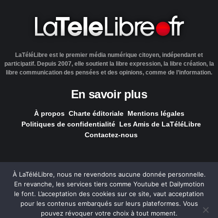
LaTéléLibre est le premier média numérique citoyen, indépendant et
participatif. Depuis 2007, elle soutient la libre expression, la libre création, la
libre communication des pensées et des opinions, comme de l’information.
En savoir plus
À propos
Charte éditoriale
Mentions légales
Politiques de confidentialité
Les Amis de LaTéléLibre
Contactez-nous
À LaTéléLibre, nous ne revendons aucune donnée personnelle.
En revanche, les services tiers comme Youtube et Dailymotion
LaTéléLibre.fr, ce site a été réalisé par l'agence
NOUS, Ouvert,
le font. L’acceptation des cookies sur ce site, vaut acceptation
Utile & Simple
pour les contenus embarqués sur leurs plateformes. Vous
pouvez révoquer votre choix à tout moment.