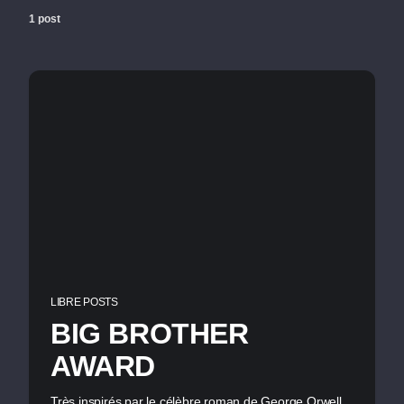
1 post
LIBRE POSTS
BIG BROTHER
AWARD
Très inspirés par le célèbre roman de George Orwell