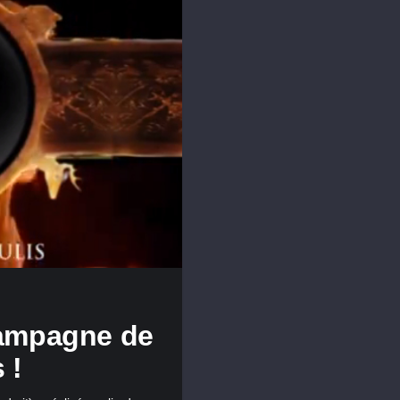
 campagne de
 !