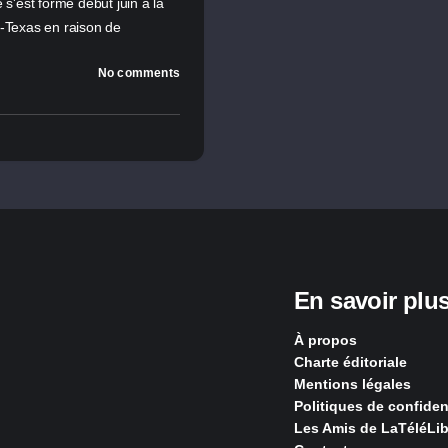
'est formé début juin à la
a-Texas en raison de
No comments
En savoir plu
À propos
Charte éditoriale
Mentions légales
Politiques de confident
Les Amis de LaTéléLib