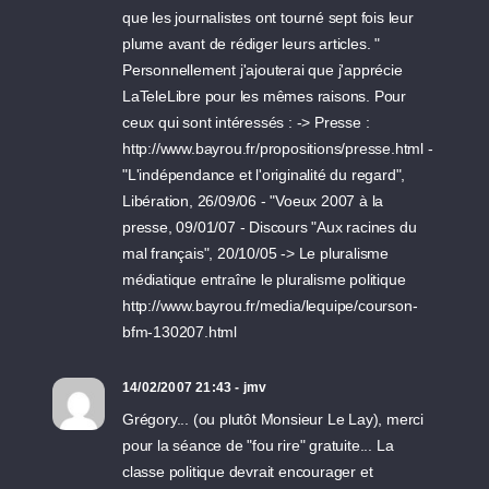
que les journalistes ont tourné sept fois leur
plume avant de rédiger leurs articles. "
Personnellement j'ajouterai que j'apprécie
LaTeleLibre pour les mêmes raisons. Pour
ceux qui sont intéressés : -> Presse :
http://www.bayrou.fr/propositions/presse.html -
"L'indépendance et l'originalité du regard",
Libération, 26/09/06 - "Voeux 2007 à la
presse, 09/01/07 - Discours "Aux racines du
mal français", 20/10/05 -> Le pluralisme
médiatique entraîne le pluralisme politique
http://www.bayrou.fr/media/lequipe/courson-
bfm-130207.html
14/02/2007 21:43 - jmv
Grégory... (ou plutôt Monsieur Le Lay), merci
pour la séance de "fou rire" gratuite... La
classe politique devrait encourager et