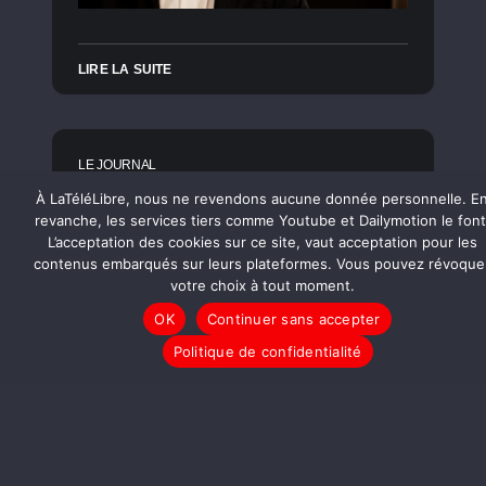
LIRE LA SUITE
LE JOURNAL
La Leçon de Danse, un
À LaTéléLibre, nous ne revendons aucune donnée personnelle. E
revanche, les services tiers comme Youtube et Dailymotion le font
joyeux moment de tendre
L’acceptation des cookies sur ce site, vaut acceptation pour les
grâce
contenus embarqués sur leurs plateformes. Vous pouvez révoque
votre choix à tout moment.
OK
Continuer sans accepter
Politique de confidentialité