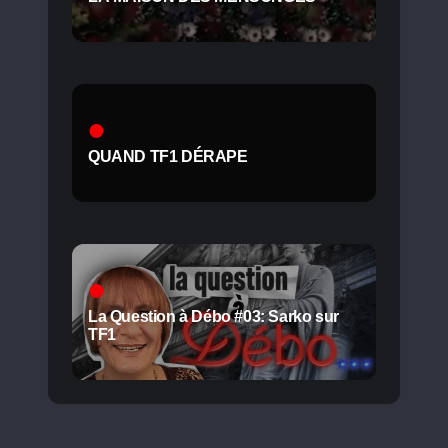
QUAND TF1 DÉRAPE
La Question à Débo #03: Sarko sur
TF1