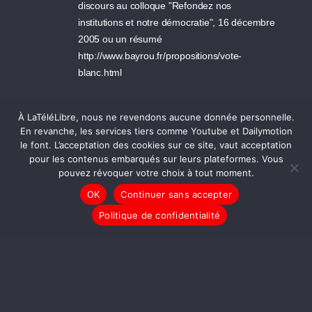
discours au colloque "Refondez nos
institutions et notre démocratie", 16 décembre
2005 ou un résumé
http://www.bayrou.fr/propositions/vote-
blanc.html
14/02/2007 20:26 - Frank
À LaTéléLibre, nous ne revendons aucune donnée personnelle.
Une démocratie ne peut ignorer les volontés
En revanche, les services tiers comme Youtube et Dailymotion
des citoyens électeurs sans se mettre en péril.
le font. L’acceptation des cookies sur ce site, vaut acceptation
pour les contenus embarqués sur leurs plateformes. Vous
La reconnaissance du vote blanc comme
pouvez révoquer votre choix à tout moment.
suffrage exprimé doit d'inscrire dans la
OK
Continuer sans accepter
modernisation de notre démocratie.
Mesdames et Messieurs les politiques, n'ayez
Politique de confidentialité
pas peur de la conscience des citoyens, osez
!! Inscrivez la reconnaissance du vote blanc
comme suffrage exprimé dans vos
programmes. Je soutiens ce collectif et les
encourage à poursuivre ce louable combat
pour tous les citoyens (et pas seulement pour