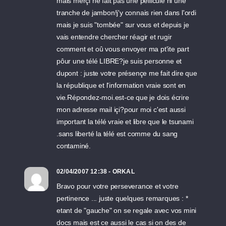
mais merçi ne fait pas une pellicule ni une
tranche de jambon!j'y connais rien dans l'ordi
mais je suis "tombée" sur vous et depuis je
vais entendre chercher réagir et rugir
comment et oû vous envoyer ma pt'ite part
pôur une télé LIBRE?je suis personne et
dupont : juste votre présençe me fait dire que
la république et l'information vraie sont en
vie.Répondez-moi.est-ce que je dois écrire
mon adresse mail içi?pour moi c'est aussi
important la télé vraie et libre que le tsunami
.sans liberté la télé est comme du sang
contaminé.
02/04/2007 12:38 - ORKAL
Bravo pour votre perseverance et votre
pertinence ... juste quelques remarques : *
etant de "gauche" on se regale avec vos mini
docs mais est ce aussi le cas si on des de