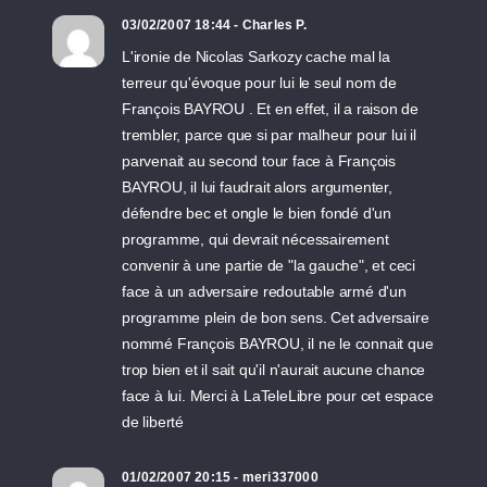
03/02/2007 18:44 - Charles P.
L'ironie de Nicolas Sarkozy cache mal la
terreur qu'évoque pour lui le seul nom de
François BAYROU . Et en effet, il a raison de
trembler, parce que si par malheur pour lui il
parvenait au second tour face à François
BAYROU, il lui faudrait alors argumenter,
défendre bec et ongle le bien fondé d'un
programme, qui devrait nécessairement
convenir à une partie de "la gauche", et ceci
face à un adversaire redoutable armé d'un
programme plein de bon sens. Cet adversaire
nommé François BAYROU, il ne le connait que
trop bien et il sait qu'il n'aurait aucune chance
face à lui. Merci à LaTeleLibre pour cet espace
de liberté
01/02/2007 20:15 - meri337000