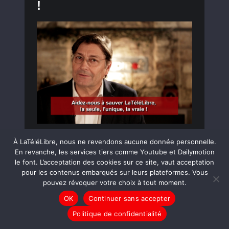
!
À LaTéléLibre, nous ne revendons aucune donnée personnelle.
En revanche, les services tiers comme Youtube et Dailymotion
LIRE LA SUITE
le font. L’acceptation des cookies sur ce site, vaut acceptation
pour les contenus embarqués sur leurs plateformes. Vous
pouvez révoquer votre choix à tout moment.
LE JOURNAL
OK
Continuer sans accepter
La Leçon de Danse, un
Politique de confidentialité
joyeux moment de tendre