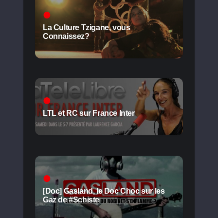
La Culture Tzigane, vous
Connaissez?
LTL et RC sur France Inter
[Doc] Gasland, le Doc Choc sur les
Gaz de #Schiste