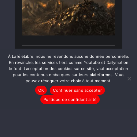
LIRE LA SUITE
À LaTéléLibre, nous ne revendons aucune donnée personnelle.
En revanche, les services tiers comme Youtube et Dailymotion
le font. L’acceptation des cookies sur ce site, vaut acceptation
pour les contenus embarqués sur leurs plateformes. Vous
LE JOURNAL
TAM-TAM
pouvez révoquer votre choix à tout moment.
Il Faut Sauver LaTéléLibre
OK
Continuer sans accepter
!
Politique de confidentialité