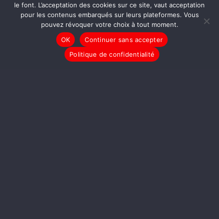
le font. L’acceptation des cookies sur ce site, vaut acceptation
[Hollandie] Le Club des Socialistes
Affligés, bien malgré eux
pour les contenus embarqués sur leurs plateformes. Vous
pouvez révoquer votre choix à tout moment.
OK
Continuer sans accepter
Politique de confidentialité
[Ma Campagne Électorale] Dupont-
Aignan
[Ma Campagne Électorale]
Mélenchon