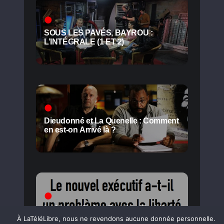
SOUS LES PAVÉS, BAYROU :
L’INTÉGRALE (1 ET 2)
Dieudonné et La Quenelle : Comment
en est-on Arrivé là ?
Le Nouvel Exécutif a-t-il un Problème
avec la Liberté de la Presse ?
À LaTéléLibre, nous ne revendons aucune donnée personnelle.