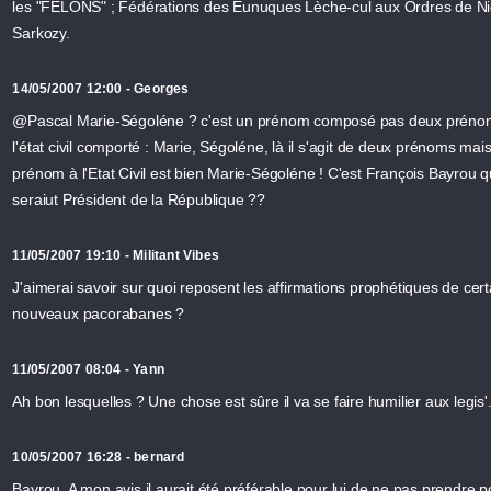
les "FELONS" ; Fédérations des Eunuques Lèche-cul aux Ordres de Ni
Sarkozy.
14/05/2007 12:00 - Georges
@Pascal Marie-Ségoléne ? c'est un prénom composé pas deux prénom
l'état civil comporté : Marie, Ségoléne, là il s'agit de deux prénoms mai
prénom à l'Etat Civil est bien Marie-Ségoléne ! C'est François Bayrou q
seraiut Président de la République ??
11/05/2007 19:10 - Militant Vibes
J'aimerai savoir sur quoi reposent les affirmations prophétiques de cert
nouveaux pacorabanes ?
11/05/2007 08:04 - Yann
Ah bon lesquelles ? Une chose est sûre il va se faire humilier aux legis'.
10/05/2007 16:28 - bernard
Bayrou. A mon avis il aurait été préférable pour lui de ne pas prendre p