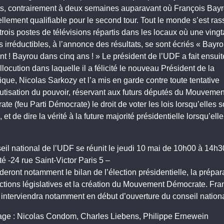
s, contrairement à deux semaines auparavant où François Bayro
ellement qualifiable pour le second tour. Tout le monde s’est ra
trois postes de télévisions répartis dans les locaux où une ving
ts irréductibles, à l’annonce des résultats, se sont écriés « Bayr
nt ! Bayrou dans cinq ans ! » Le président de l’UDF a fait ensui
llocution dans laquelle il a félicité le nouveau Président de la
que, Nicolas Sarkozy et l’a mis en garde contre toute tentative
utisation du pouvoir, réservant aux futurs députés du Mouvemen
te (feu Parti Démocrate) le droit de voter les lois lorsqu’elles s
 et de dire la vérité à la future majorité présidentielle lorsqu’ell
.
eil national de l’UDF se réunit le jeudi 10 mai de 10h00 à 14h3
té -24 rue Saint-Victor Paris 5 –
rderont notamment le bilan de l’élection présidentielle, la prépar
ctions législatives et la création du Mouvement Démocrate. Fra
interviendra notamment en début d’ouverture du conseil nationa
age : Nicolas Condom, Charles Liebens, Philippe Ernewein