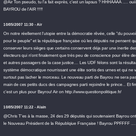
@Air Ton pseudo, tu l'a fait exprès, c'est un lapsus ? HHHAAAA ..... ouiiii
BAYROU de l'AIR !!!!!
10/05/2007 11:30 - Air
On notre réellement l'utopie entre la démocratie rêvée, celle "du pouvoi
pour le peuple" et la république française où les députés ne pensent qu
conserver leurs sièges que certains conservent déja par une inertie de
électeurs qui n'ont finalement que trés peu de conscience pour élire d
et autres passagers de la case justice.... Les UDF félons sont la résult
système démocratique nourrissant une élite sortis des urnes et qui ne 
surtout pas lacher le morceau. Le nouveau parti de Bayrou ne sera pa
main de ces petits ducs des campagnes parti rejoindre le prince... Et f
c'est un plus pour Bayrou! Air on http://www.questionpolitique.fr/
10/05/2007 11:22 - Alain
@Chris T'es à la masse, 24 des 29 députés qui soutenaient Bayrou ont
le Nouveau Président de la Républqiue Française ! Bayrou PPFFFF .... !