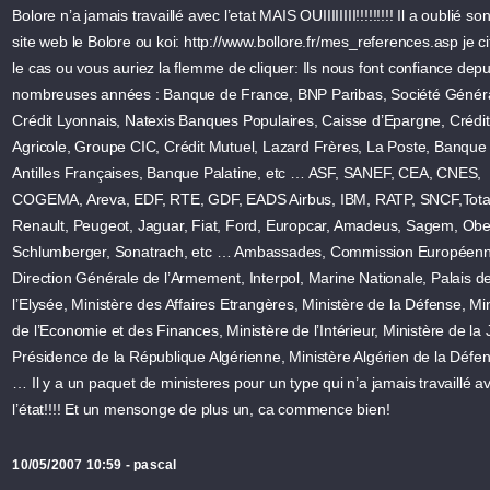
Bolore n’a jamais travaillé avec l’etat MAIS OUIIIIIIII!!!!!!!!! Il a oublié s
site web le Bolore ou koi: http://www.bollore.fr/mes_references.asp je c
le cas ou vous auriez la flemme de cliquer: Ils nous font confiance depu
nombreuses années : Banque de France, BNP Paribas, Société Généra
Crédit Lyonnais, Natexis Banques Populaires, Caisse d’Epargne, Crédit
Agricole, Groupe CIC, Crédit Mutuel, Lazard Frères, La Poste, Banque
Antilles Françaises, Banque Palatine, etc … ASF, SANEF, CEA, CNES,
COGEMA, Areva, EDF, RTE, GDF, EADS Airbus, IBM, RATP, SNCF,Tota
Renault, Peugeot, Jaguar, Fiat, Ford, Europcar, Amadeus, Sagem, Obe
Schlumberger, Sonatrach, etc … Ambassades, Commission Européenn
Direction Générale de l’Armement, Interpol, Marine Nationale, Palais d
l’Elysée, Ministère des Affaires Etrangères, Ministère de la Défense, Mi
de l’Economie et des Finances, Ministère de l’Intérieur, Ministère de la 
Présidence de la République Algérienne, Ministère Algérien de la Défen
… Il y a un paquet de ministeres pour un type qui n’a jamais travaillé a
l’état!!!! Et un mensonge de plus un, ca commence bien!
10/05/2007 10:59 - pascal