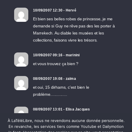
10/09/2007 12:30 - Hervé
Et bien ses belles robes de princesse, je me
demande si Guy ne rêve pas des les porter à
Marrekech. Au diable les musées et les
collections, faisons vivre les trésors.
10/09/2007 09:16 - marinini
et vous trouvez ça bien ?
08/09/2007 19:08 - zalma
et oui, 15 dirhams, c'est bien le
problème...............
08/09/2007 13:01 - Elisa Jacques
Merci pour ce très beau reportage. Ces robes
À LaTéléLibre, nous ne revendons aucune donnée personnelle.
berbères sont très belles. La règle aujourd'hui,
En revanche, les services tiers comme Youtube et Dailymotion