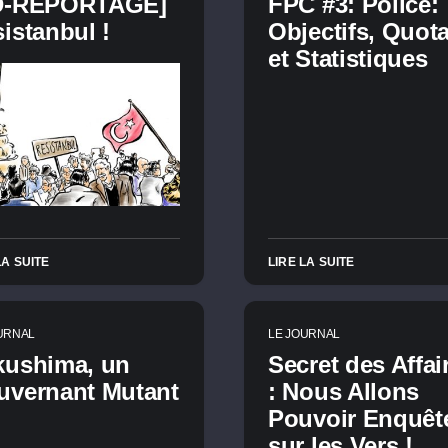
D-REPORTAGE]
FPC #3: Police:
istanbul !
Objectifs, Quot
et Statistiques
LA SUITE
LIRE LA SUITE
URNAL
LE JOURNAL
kushima, un
Secret des Affai
uvernant Mutant
: Nous Allons
Pouvoir Enquêt
sur les Vers !