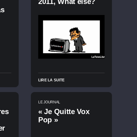
2011, What else?
as
LIRE LA SUITE
LE JOURNAL
res
« Je Quitte Vox
Pop »
er