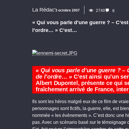
La Rédac'
2740
3 octobre 2007
8
« Qui vous parle d’une guerre ? – C’est
l’ordre… » C’est…
« Qui vous parle d’une guerre ? – 
de l’ordre… »
C’est ainsi qu’un se
Albert Dupontel, présente ce qui s
fraîchement arrivé de France, inte
Ils sont les héros malgré eux de ce film de vra
personnages sont fictifs, la guerre, elle, est bie
nommée « les évènements ». C’est donc une his
pas. Avec un scénario basé sur le témoignage de 