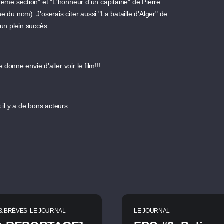
7ème section" et "L'honneur d'un capitaine" de Pierre
 du nom). J'oserais citer aussi "La bataille d'Alger" de
 un plein succès.
ne envie d'aller voir le film!!!
us il y a de bons acteurs
& BRÈVES
LE JOURNAL
LE JOURNAL