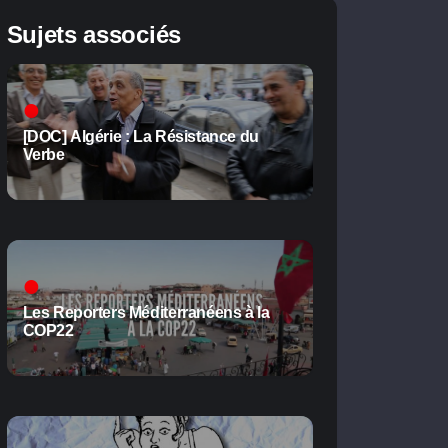
Sujets associés
[DOC] Algérie : La Résistance du
Verbe
Les Reporters Méditerranéens à la
COP22