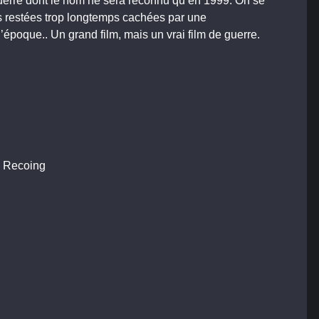
 guerre dont le nom ne sera reconnu qu’en 1999. On se
urs restées trop longtemps cachées par une
époque.. Un grand film, mais un vrai film de guerre.
n Recoing