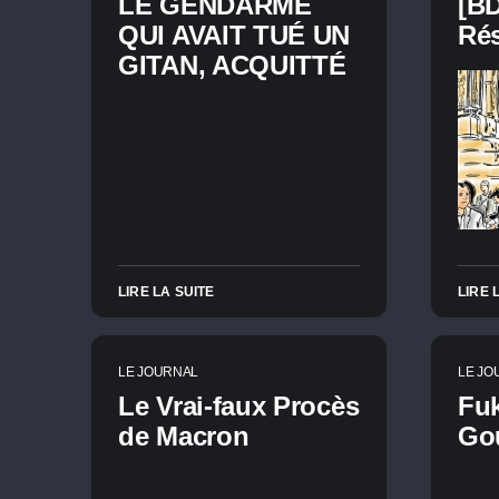
LE GENDARME
[B
QUI AVAIT TUÉ UN
Rés
GITAN, ACQUITTÉ
LIRE LA SUITE
LIRE 
LE JOURNAL
LE JO
Le Vrai-faux Procès
Fu
de Macron
Go