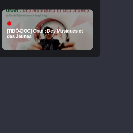
[TIBÔ-DOC] Oran : Des Musiques et
des Jeunes