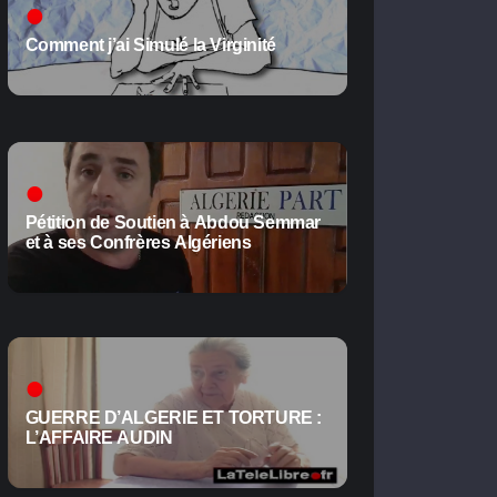
Comment j’ai Simulé la Virginité
Pétition de Soutien à Abdou Semmar
et à ses Confrères Algériens
GUERRE D’ALGERIE ET TORTURE :
L’AFFAIRE AUDIN