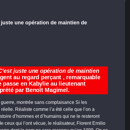
 juste une opération de maintien de
C’est juste une opération de maintien
rgent au regard perçant , remarquable
e passe en Kabylie au lieutenant
rprété par Benoît Magimel.
ie guerre, montrée sans complaisance Si les
n réelle. Réaliste comme l’a été celle que l’on a
toire d’hommes et d’humains qui ne le resteront
ceux qui l’ont vécue, le réalisateur, Florent Emilio