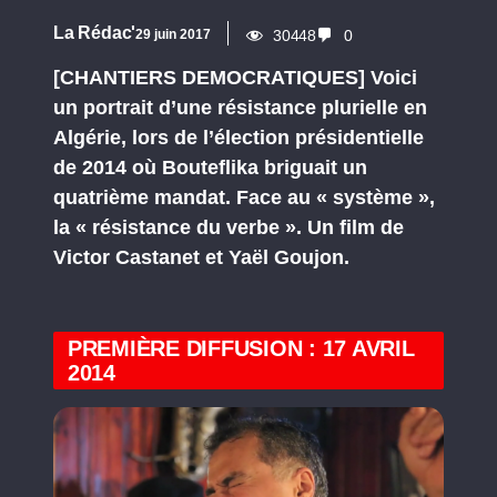
La Rédac'
29 juin 2017
30448
0
[CHANTIERS DEMOCRATIQUES] Voici
un portrait d’une résistance plurielle en
Algérie, lors de l’élection présidentielle
de 2014 où Bouteflika briguait un
quatrième mandat. Face au « système »,
la « résistance du verbe ». Un film de
Victor Castanet et Yaël Goujon.
PREMIÈRE DIFFUSION : 17 AVRIL
2014