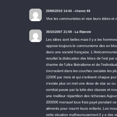
20/08/2010 14:44 - chavez 66
Vive les communistes et vive leurs idées et
30/10/2007 21:59 - La Riposte
Les idées sont belles mais il y a les hommes pour 
oppose toujours le communisme des ex bloc
dans une societé française. L'Anticommunism
resultat la dislocation des blocs de l'est pa
chantre de l'ultra libéralisme et de l'indivi
s'ecroulent dans les couches sociales les pl
1200€ par mois et qui s'enlisent chaque jo
n'existe plus on met une dose de star ac ou
combat passe par la lutte des classes et nou
une meilleur répartition des richesses Aujourd
20000€ mensuel tous frais payé pendant ce t
aliments pour nourrir leurs enfants. Les mout
cette situation malheureusement il y a des