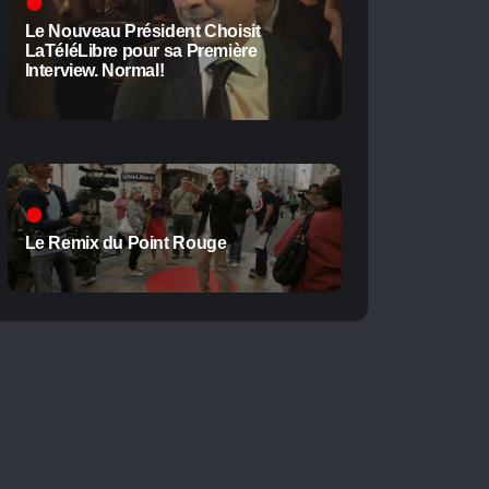
Le Nouveau Président Choisit
LaTéléLibre pour sa Première
Interview. Normal!
Le Remix du Point Rouge