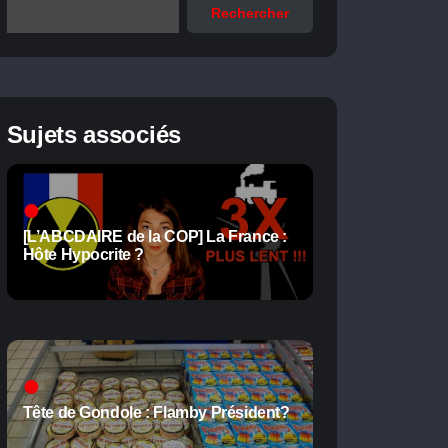
Rechercher
Sujets associés
[L’ABCDAIRE de la COP] La France :
Hôte Hypocrite ?
Tête de Gondole : Flamby Président?