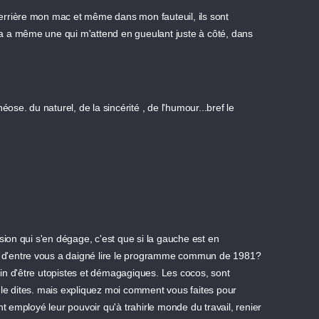
rrière mon mac et même dans mon fauteuil, ils sont
y'a a même une qui m'attend en gueulant juste à côté, dans
ose. du naturel, de la sincérité , de l'humour...bref le
sion qui s'en dégage, c'est que si la gauche est en
ui d'entre vous a daigné lire le programme commun de 1981?
loin d'être utopistes et démagagiques. Les cocos, sont
le dites. mais expliquez moi comment vous faites pour
t employé leur pouvoir qu'à trahirle monde du travail, renier