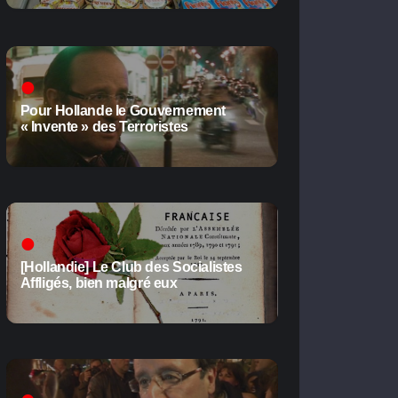
Pour Hollande le Gouvernement
« Invente » des Terroristes
[Hollandie] Le Club des Socialistes
Affligés, bien malgré eux