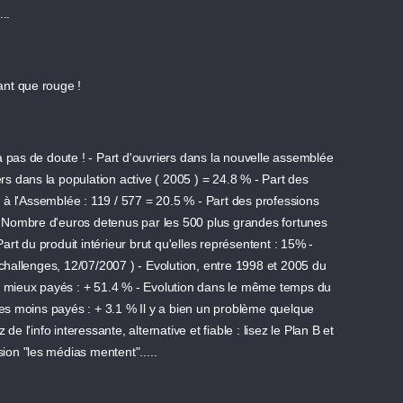
...
nt que rouge !
 ya pas de doute ! - Part d'ouvriers dans la nouvelle assemblée
ers dans la population active ( 2005 ) = 24.8 % - Part des
) à l'Assemblée : 119 / 577 = 20.5 % - Part des professions
 - Nombre d'euros detenus par les 500 plus grandes fortunes
Part du produit intérieur brut qu'elles représentent : 15% -
 challenges, 12/07/2007 ) - Evolution, entre 1998 et 2005 du
es mieux payés : + 51.4 % - Evolution dans le même temps du
les moins payés : + 3.1 % Il y a bien un problème quelque
e l'info interessante, alternative et fiable : lisez le Plan B et
sion "les médias mentent".....