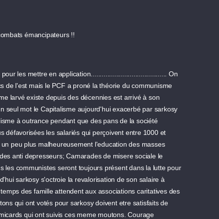
 combats émancipateurs !!
les mettre en application......................................... On
s de l'est mais le PCF a proné la théorie du communisme
e larvé existe depuis des décennies est arrivé à son
r un seul mot le Capitalisme aujourd'hui exacerbé par sarkosy
dualisme à outrance pendant que des pans de la société
us défavorisées les salariés qui perçoivent entre 1000 et
ur un peu plus malheureusement l'education des masses
 des anti depresseurs; Camarades de misere sociale le
s les communistes seront toujours présent dans la lutte pour
'hui sarkosy s'octroie la revalorisation de son salaire à
emps des famille attendent aux associations caritatives des
ons qui ont votés pour sarkosy doivent etre satisfaits de
 smicards qui ont suivis ces meme moutons. Courage