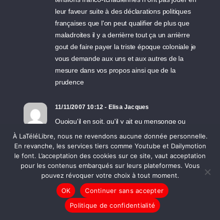
leur faveur suite à des déclarations politiques
françaises que l'on peut qualifier de plus que
maladroites il y a derrièrre tout ça un arrièrre
gout de faire payer la triste époque coloniale je
vous demande aux uns et aux autres de la
mesure dans vos propos ainsi que de la
prudence
11/11/2007 10:12 - Elisa Jacques
Quoiqu'il en soit, qu'il y ait eu mensonge ou
pas. Je trouve ça assez dégueulasse d'avoir
À LaTéléLibre, nous ne revendons aucune donnée personnelle.
entraîné des familles dans cette entreprise
En revanche, les services tiers comme Youtube et Dailymotion
le font. L’acceptation des cookies sur ce site, vaut acceptation
plus qu'hasardeuse. A tous les niveaux et
pour les contenus embarqués sur leurs plateformes. Vous
surtout si justement l'ADZ savait que de toutes
pouvez révoquer votre choix à tout moment.
parts personne ne les soutiendrait ! 1) Ils ont
OK
Continuer sans accepter
dis "famille d'accueil avec possibilité
d'adoption". 2) Ils ont dis le Soudan est fermé
Politique de confidentialité
à l'adoption 3) Nous n'avons pas l'agrément 4)