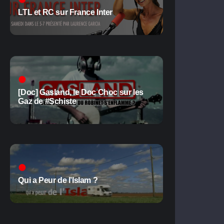
LTL et RC sur France Inter
[Doc] Gasland, le Doc Choc sur les
Gaz de #Schiste
Qui a Peur de l’Islam ?