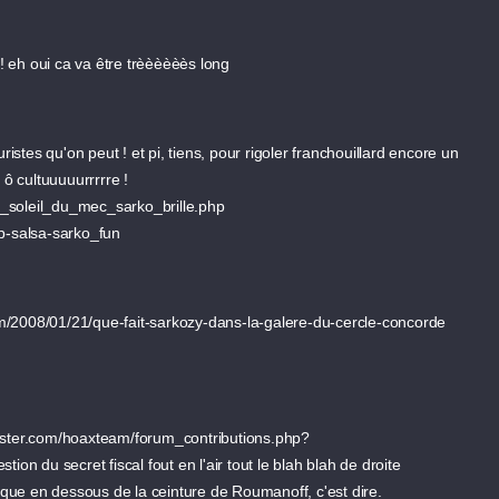
!! eh oui ca va être trèèèèèès long
ristes qu'on peut ! et pi, tiens, pour rigoler franchouillard encore un
 ô cultuuuuurrrrre !
_soleil_du_mec_sarko_brille.php
ip-salsa-sarko_fun
m/2008/01/21/que-fait-sarkozy-dans-la-galere-du-cercle-concorde
buster.com/hoaxteam/forum_contributions.php?
 du secret fiscal fout en l'air tout le blah blah de droite
taque en dessous de la ceinture de Roumanoff, c'est dire.