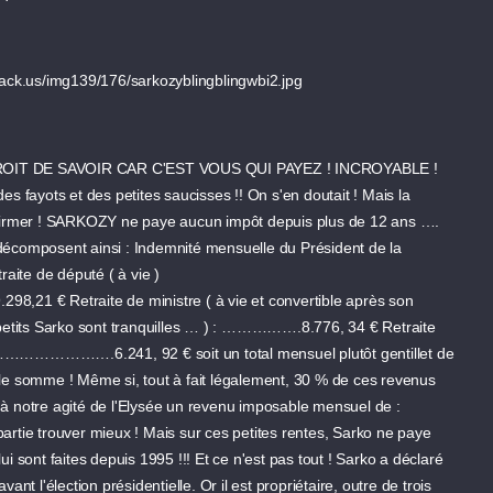
shack.us/img139/176/sarkozyblingblingwbi2.jpg
IT DE SAVOIR CAR C'EST VOUS QUI PAYEZ ! INCROYABLE !
fayots et des petites saucisses !! On s'en doutait ! Mais la
onfirmer ! SARKOZY ne paye aucun impôt depuis plus de 12 ans ….
décomposent ainsi : Indemnité mensuelle du Président de la
te de député ( à vie )
aite de ministre ( à vie et convertible après son
s petits Sarko sont tranquilles … ) : …………….8.776, 34 € Retraite
……………….6.241, 92 € soit un total mensuel plutôt gentillet de
lle somme ! Même si, tout à fait légalement, 30 % de ces revenus
 à notre agité de l'Elysée un revenu imposable mensuel de :
artie trouver mieux ! Mais sur ces petites rentes, Sarko ne paye
i sont faites depuis 1995 !!! Et ce n'est pas tout ! Sarko a déclaré
ant l'élection présidentielle. Or il est propriétaire, outre de trois