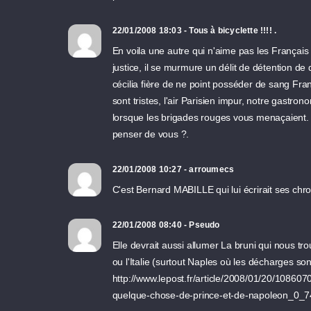
22/01/2008 18:03 - Tous à bicyclette !!!! .
En voila une autre qui n'aime pas les Français !!
justice, il se murmure un délit de détention de
cécilia fière de ne point posséder de sang Franç
sont tristes, l'air Parisien impur, notre gast
lorsque les brigades rouges vous menaçaient. 
penser de vous ?.
22/01/2008 10:27 - arroumecs
C'est Bernard MABILLE qui lui écrirait ses chr
22/01/2008 08:40 - Pseudo
Elle devrait aussi allumer La bruni qui nous 
ou l'Italie (surtout Naples où les décharges sont
http://www.lepost.fr/article/2008/01/20/1086070
quelque-chose-de-prince-et-de-napoleon_0_7