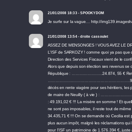
21/01/2008 18:33 - SPOOKYDOM
Je surfe sur la vague.... http://img139.image
21/01/2008 13:54 - droite cassoulet
ASSEZ DE MENSONGES ! VOUS AVEZ LE DRO
L'ISF de SARKOZY ! comme quoi ya pas que des 
Direction des Services Fiscaux vient de le c
Alors que depuis son élection ses revenus se 
République : …………………..24.874, 55 € Retrai
…………………………………………………….9.298,21 € Retr
décès en rente viagère pour ses héritiers, le
de maire de Neuilly ( à vie ) : ………………………
: 49.191,02 € !!! La misère en somme ! Et que
ne sont pas imposables, il reste tout de même
34.435,71 € !!! On se demande où Cecilia est p
plus aucun impôt, malgré les réclamations qui lu
pour l'ISF un patrimoine de 1.576.394 €, juste av