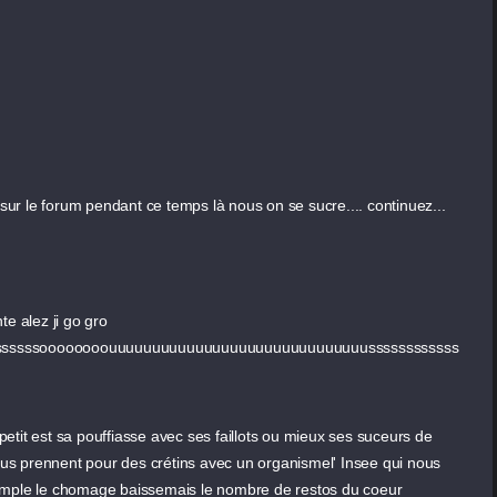
r sur le forum pendant ce temps là nous on se sucre.... continuez...
nte alez ji go gro
sssssssssssssoooooooouuuuuuuuuuuuuuuuuuuuuuuuuuuuuussssssssssss
etit est sa pouffiasse avec ses faillots ou mieux ses suceurs de
 nous prennent pour des crétins avec un organismel' Insee qui nous
xemple le chomage baissemais le nombre de restos du coeur