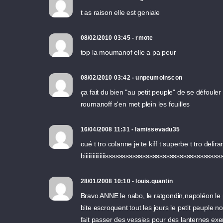
t as raison elle est geniale
08/02/2010 03:45 - rmote
top la moumanof elle a pa peur
08/02/2010 03:42 - unpeumoinscon
ça fait du bien "au petit peuple" de se défoule
roumanoff s'en met plein les fouilles
16/04/2008 11:31 - lamissevadu35
oué t tro colanne je te kiff t superbe t tro delira
biiiiiiiiiiiiiiisssssssssssssssssssssssssss
28/01/2008 10:10 - louis.quantin
Bravo ANNE le nabo, le ratgondin,napoléon le p
bite escroquent tout les jours le petit peuple
fait passer des vessies pour des lanternes e