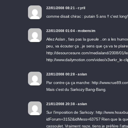
22/01/2008 08:21 - cyril
comme disait chirac : putain 5 ans !! c'est long
22/01/2008 01:04 - mobensim
Allez Aslan , fais pas la gueule ..on a les humou
peu, va écouter ça ..je sens que ça va te plaire
http://desourcesure.com/medialand/2008/01/le
http://www.dailymotion.com/video/x3wrkr_le-cl
22/01/2008 00:28 - aslan
Par contre ça ça marche: http://www.rue89.co
Mais c'est du Sarkozy Bang-Bang.
21/01/2008 20:38 - aslan
Sur l'imposition de Sarkozy: http://www.hoax
idForum=3152&idMess=63757 Rien que la question
cassoulet. Vraiment naze, tiens je préfére l'at