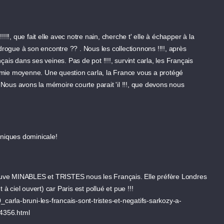
!!!, que fait elle avec notre nain, cherche t' elle à échapper à la
 drogue à son encontre ?? . Nous les collectionnons !!!!, après
ais dans ses veines. Pas de pot !!!!, survint carla, les Français
ronomie moyenne. Une question carla, la France vous a protégé
Nous avons la mémoire courte parait 'il !!!, que devons nous
oniques dominicale!
trouve MINABLES et TRISTES nous les Français. Elle préfère Londres
 à ciel ouvert) car Paris est pollué et pue !!!
_carla-bruni-les-francais-sont-tristes-et-negatifs-sarkozy-a-
4356.html