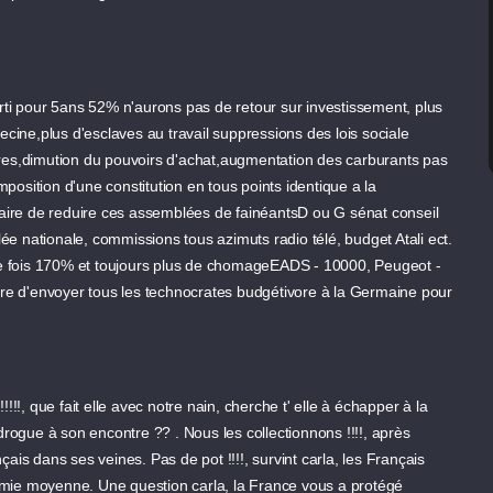
arti pour 5ans 52% n'aurons pas de retour sur investissement, plus
ine,plus d'esclaves au travail suppressions des lois sociale
ires,dimution du pouvoirs d'achat,augmentation des carburants pas
imposition d'une constitution en tous points identique a la
ssaire de reduire ces assemblées de fainéantsD ou G sénat conseil
e nationale, commissions tous azimuts radio télé, budget Atali ect.
e fois 170% et toujours plus de chomageEADS - 10000, Peugeot -
aire d'envoyer tous les technocrates budgétivore à la Germaine pour
!!!, que fait elle avec notre nain, cherche t' elle à échapper à la
 drogue à son encontre ?? . Nous les collectionnons !!!!, après
ais dans ses veines. Pas de pot !!!!, survint carla, les Français
ronomie moyenne. Une question carla, la France vous a protégé