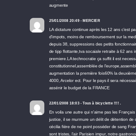
augmente
25/01/2008 20:49 - MERCIER
LA dictature continue après les 12 ans c'est p
d'impots, moins de remboursement sur la medec
depuis 38, suppressions des petits fonctionna
de tipp flottante,tva socaiale retraite à 62 ans 
premiere.LA technocratie ça suffit il est nece
constitutionnel,assemblée de l'europe,assemblé
augmentation la première fois60% la deuxièm
4000, Arcelor ect. Pour le pays il sera nécess
assénir le budget de la FRANCE
22/01/2008 18:03 - Tous à bicyclette !!!! .
En voila une autre qui n'aime pas les Français !!
justice, il se murmure un délit de détention de
cécilia fière de ne point posséder de sang Franç
sont tristes, l'air Parisien impur, notre gast