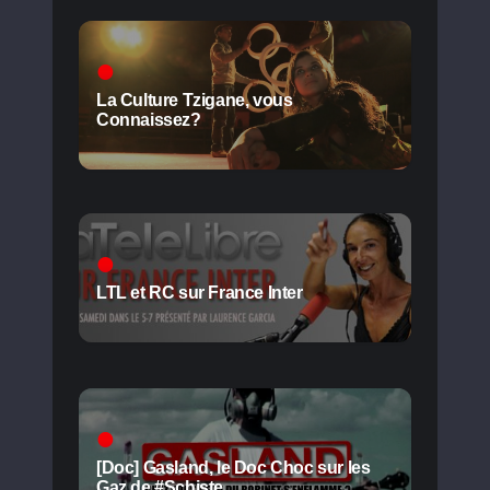
La Culture Tzigane, vous
Connaissez?
LTL et RC sur France Inter
[Doc] Gasland, le Doc Choc sur les
Gaz de #Schiste