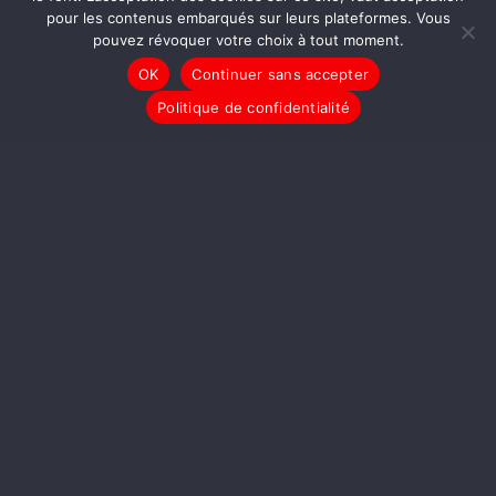
pour les contenus embarqués sur leurs plateformes. Vous
pouvez révoquer votre choix à tout moment.
OK
Continuer sans accepter
LIRE LA SUITE
Politique de confidentialité
LE JOURNAL
Le Nouvel Exécutif a-t-il un
Problème avec la Liberté
de la Presse ?