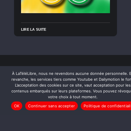
LIRE LA SUITE
À LaTéléLibre, nous ne revendons aucune donnée personnelle. 
revanche, les services tiers comme Youtube et Dailymotion le fon
L’acceptation des cookies sur ce site, vaut acceptation pour les
contenus embarqués sur leurs plateformes. Vous pouvez révoqu
LaTéléLibre est le premier média numérique citoyen, indépendant et
votre choix à tout moment.
participatif. Depuis 2007, elle soutient la libre expression, la libre création, la
libre communication des pensées et des opinions, comme de l’information.
OK
Continuer sans accepter
Politique de confidentiali
En savoir plus
À propos
Charte éditoriale
Mentions légales