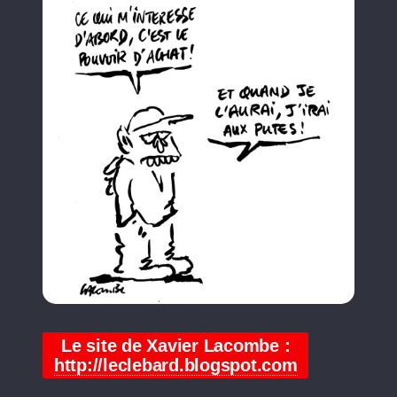
Le site de Xavier Lacombe :
http://leclebard.blogspot.com