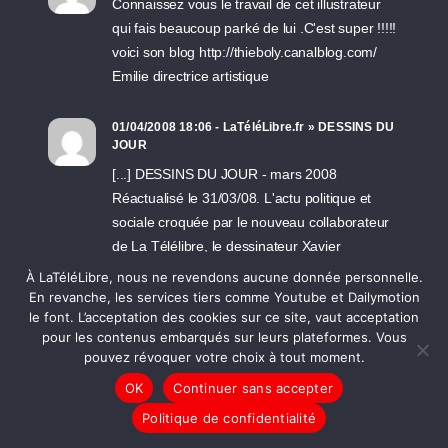
Connaissez vous le travail de cet illustrateur
qui fais beaucoup parké de lui .C'est super !!!!!
voici son blog http://thieboly.canalblog.com/
Emilie directrice artistique
01/04/2008 18:06 - LaTéléLibre.fr » DESSINS DU
JOUR
[...] DESSINS DU JOUR - mars 2008
Réactualisé le 31/03/08. L'actu politique et
sociale croquée par le nouveau collaborateur
de La Télélibre, le dessinateur Xavier
Lacombe. Vendredi 31 mars 2008 : ... [lire la
À LaTéléLibre, nous ne revendons aucune donnée personnelle.
suite] Voir tous les articles et brèves RSS
En revanche, les services tiers comme Youtube et Dailymotion
le font. L’acceptation des cookies sur ce site, vaut acceptation
Podcast [...]
pour les contenus embarqués sur leurs plateformes. Vous
pouvez révoquer votre choix à tout moment.
31/03/2008 19:27 - ouam-chotte
OK
Continuer sans accepter
D'accord avec Jane (post 24)
Politique de confidentialité