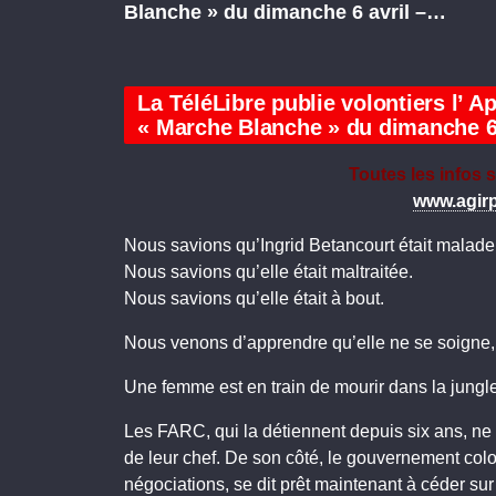
Blanche » du dimanche 6 avril –…
La TéléLibre publie volontiers l’ 
« Marche Blanche » du dimanche 6 a
Toutes les infos 
www.agir
Nous savions qu’Ingrid Betancourt était malade
Nous savions qu’elle était maltraitée.
Nous savions qu’elle était à bout.
Nous venons d’apprendre qu’elle ne se soigne,
Une femme est en train de mourir dans la jungl
Les FARC, qui la détiennent depuis six ans, ne p
de leur chef. De son côté, le gouvernement colo
négociations, se dit prêt maintenant à céder sur