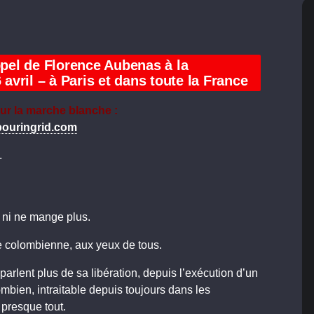
Appel de Florence Aubenas à la
vril – à Paris et dans toute la France
sur la marche blanche :
pouringrid.com
.
 ni ne mange plus.
e colombienne, aux yeux de tous.
arlent plus de sa libération, depuis l’exécution d’un
mbien, intraitable depuis toujours dans les
 presque tout.