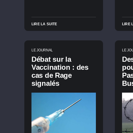
LIRE LA SUITE
LIRE 
LE JOURNAL
LE JO
Débat sur la
Des
Vaccination : des
pou
cas de Rage
Pas
signalés
Bus