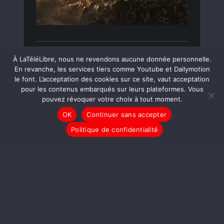
LIRE LA SUITE
À LaTéléLibre, nous ne revendons aucune donnée personnelle.
En revanche, les services tiers comme Youtube et Dailymotion
le font. L’acceptation des cookies sur ce site, vaut acceptation
pour les contenus embarqués sur leurs plateformes. Vous
LE JOURNAL
TAM-TAM
pouvez révoquer votre choix à tout moment.
Il Faut Sauver LaTéléLibre
OK
Continuer sans accepter
!
Politique de confidentialité