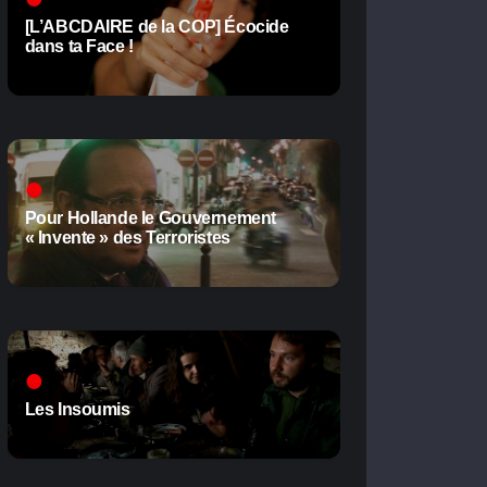
[L’ABCDAIRE de la COP] Écocide
dans ta Face !
Pour Hollande le Gouvernement
« Invente » des Terroristes
Les Insoumis