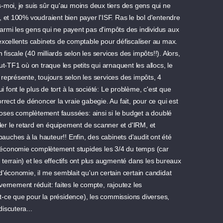
-moi, je suis sûr qu'au moins deux tiers des gens qui ne
 et 100% voudraient bien payer l'ISF. Ras le bol d'entendre
 parmi les gens qui ne payent pas d'impôts des individus aux
excellents cabinets de comptable pour défiscaliser au max.
 fiscale (40 milliards selon les services des impôts!!). Alors,
t-TF1 où on traque les petits qui arnaquent les allocs, le
i représente, toujours selon les services des impôts, 4
i font le plus de tort à la société: Le problème, c'est que
rrect de dénoncer la vraie gabegie. Au fait, pour ce qui est
ses complètement faussées: ainsi si le budget a doublé
bler le retard en équipement de scanner et d'IRM, et
bauches à la hauteur!! Enfin, des cabinets d'audit ont été
économie complètement stupides les 3/4 du temps (car
errain) et les effectifs ont plus augmenté dans les bureaux
'économie, il me semblait qu'un certain certain candidat
ernement réduit: faites le compte, rajoutez les
ait-ce que pour la présidence), les commissions diverses,
iscutera...