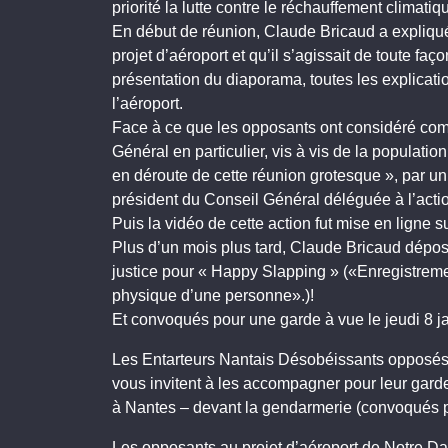
priorité la lutte contre le réchauffement climatiq
En début de réunion, Claude Bricaud a expliqué 
projet d’aéroport et qu’il s’agissait de toute faç
présentation du diaporama, toutes les explicatio
l’aéroport.
Face à ce que les opposants ont considéré com
Général en particulier, vis à vis de la populati
en déroute de cette réunion grotesque », par un e
président du Conseil Général déléguée à l’actio
Puis la vidéo de cette action fut mise en ligne s
Plus d’un mois plus tard, Claude Bricaud dépose
justice pour « Happy Slapping » («Enregistremen
physique d’une personne».)!
Et convoqués pour une garde à vue le jeudi 8 ja
Les Entarteurs Nantais Désobéissants opposés
vous invitent à les accompagner pour leur garde
à Nantes – devant la gendarmerie (convoqués 
Les opposants au projet d’aéroport de Notre D