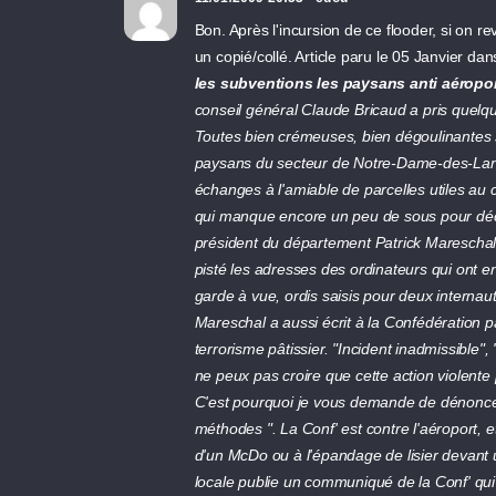
Bon. Après l'incursion de ce flooder, si on re
un copié/collé. Article paru le 05 Janvier da
les subventions les paysans anti aéropor
conseil général Claude Bricaud a pris quelqu
Toutes bien crémeuses, bien dégoulinantes sur
paysans du secteur de Notre-Dame-des-Landes
échanges à l'amiable de parcelles utiles au 
qui manque encore un peu de sous pour déco
président du département Patrick Mareschal 
pisté les adresses des ordinateurs qui ont 
garde à vue, ordis saisis pour deux internau
Mareschal a aussi écrit à la Confédération 
terrorisme pâtissier. "Incident inadmissible
ne peux pas croire que cette action violente 
C'est pourquoi je vous demande de dénoncer
méthodes ". La Conf' est contre l'aéroport, 
d'un McDo ou à l'épandage de lisier devant u
locale publie un communiqué de la Conf' qui 