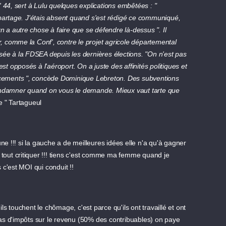
 44, sert à Lulu quelques explications embêtées : "
partage. J'étais absent quand s'est rédigé ce communiqué,
n a autre chose à faire que se défendre là-dessus ". Il
r, comme la Conf', contre le projet agricole départemental
sée à la FDSEA depuis les dernières élections. "On n'est pas
st opposés à l'aéroport. On a juste des affinités politiques et
ancements ", concède Dominique Lebreton. Des subventions
ondamner quand on vous le demande. Mieux vaut tarte que
 " Tartagueul
ne !!! si la gauche a de meilleures idées elle n'a qu'à gagner
 de tout critiquer !!! tiens c'est comme ma femme quand je
s c'est MOI qui conduit !!
ils touchent le chômage, c'est parce qu'ils ont travaillé et ont
as d'impôts sur le revenu (50% des contribuables) on paye