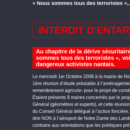
« Nous sommes tous des terroristes »
INTERDIT D’ENTA
Au chapitre de la dérive sécuritaire
sommes tous des terroristes », vo
dangereux activistes nantais.
Le mercredi 1er Octobre 2008 à la mairie de No
1ère réunion d’étude préalable à l’aménagement
remembrement agricole- pour le projet de const
Étaient présents 9 maires concernés par le proj
Général (géomètres et experts), et cette réunio
du Conseil Général délégué à l’action foncière.
dire NON à l’aéroport de Notre Dame des Landes,
contraire aux orientations que les politiques pr