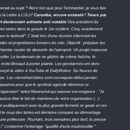
venait au sujet ? Alors rien que pour l'emmerder, je vous fais
ns la Lettre à LULU*
Caramba, encore entaraté ! Tenus par
t deviennent antitarte anti notable
Vice président du
es tartes dans la gueule le 1er octobre. Cinq, exactement.
 le tarbouif*. C'était lors d'une réunion informant les
 et propriétaires fonciers du coin. Objectif : préparer les
chantier routier de desserte de l'aéroport. Un projet maousse
ller. Le lendemain de ce gâchis de crème fraîche, le
incite Bricaud à porter plainte. Les gendarmes ont donc
envoyé la vidéo à YouTube et DailyMotion. Six heures de
tes. Les crèmefraichistes sont convoqués début janvier.
paysanne pour que le syndicat agricole dénonce ce
", "agression" selon Mareschal qui expose son exigence : "Je
puisse être le fait de membres de votre organisation (...)
 publiquement avec la plus grande fermeté ce geste et ces
et le coup des tartes est dérisoire comparé au démontage
ne préfecture. Pourtant, trois semaines plus tard, la presse
/" condamne l'entartage "qualifié d'acte inadmissible ".