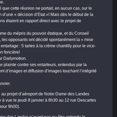
ue.
que cette réunion ne portait, en aucun cas, sur le
on d’une « décision d’Etat »! Mais dès le début de la
ns étaient en rapport direct avec le projet de
me du mépris du pouvoir étatique, et du Conseil
on, les opposants ont décidé spontanément la « mise
ntartage : 5 tartes à la crème chantilly pour le vice-
n foncière!
ur Dailymotion.
 plainte contre ses entarteurs, entendus par la
t d’images et diffusion d’images touchant l’intégrité
nvier.
 au projet d’aéroport de Notre Dame des Landes
 à vue le jeudi 8 janvier à 8h30 au 12 rue Descartes
pour 9h00).
ame des Landes n’ayant pas pu être entendu le