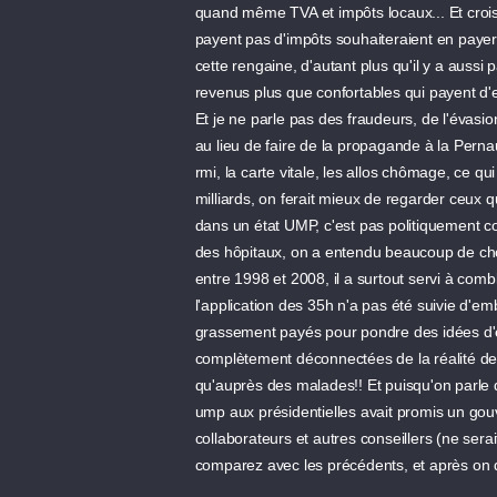
quand même TVA et impôts locaux... Et crois
payent pas d'impôts souhaiteraient en payer,
cette rengaine, d'autant plus qu'il y a aussi
revenus plus que confortables qui payent d'
Et je ne parle pas des fraudeurs, de l'évasion
au lieu de faire de la propagande à la Pernau
rmi, la carte vitale, les allos chômage, ce qu
milliards, on ferait mieux de regarder ceux qu
dans un état UMP, c'est pas politiquement co
des hôpitaux, on a entendu beaucoup de cho
entre 1998 et 2008, il a surtout servi à com
l'application des 35h n'a pas été suivie d'em
grassement payés pour pondre des idées d'
complètement déconnectées de la réalité de t
qu'auprès des malades!! Et puisqu'on parle d
ump aux présidentielles avait promis un gouv
collaborateurs et autres conseillers (ne ser
comparez avec les précédents, et après on d