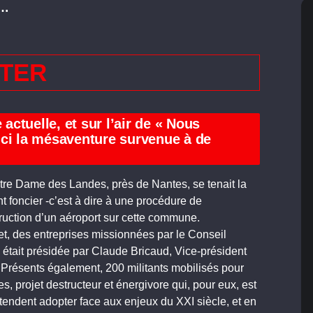
,…
RTER
 actuelle, et sur l’air de « Nous
ici la mésaventure survenue à de
tre Dame des Landes, près de Nantes, se tenait la
 foncier -c’est à dire à une procédure de
ruction d’un aéroport sur cette commune.
et, des entreprises missionnées par le Conseil
n était présidée par Claude Bricaud, Vice-président
 Présents également, 200 militants mobilisés pour
 projet destructeur et énergivore qui, pour eux, est
étendent adopter face aux enjeux du XXI siècle, et en