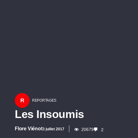
R
REPORTAGES
Les Insoumis
Flore Viénot
3 juillet 2017
20679
2