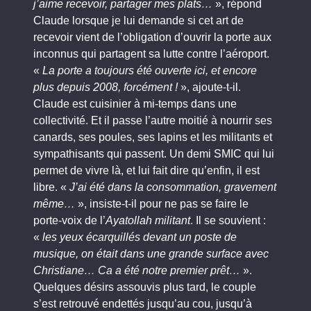
j’aime recevoir, partager mes plats…
», répond
Claude lorsque je lui demande si cet art de
recevoir vient de l’obligation d’ouvrir la porte aux
inconnus qui partagent sa lutte contre l’aéroport.
«
La porte a toujours été ouverte ici, et encore
plus depuis 2008, forcément !
», ajoute-t-il.
Claude est cuisinier à mi-temps dans une
collectivité. Et il passe l’autre moitié à nourrir ses
canards, ses poules, ses lapins et les militants et
sympathisants qui passent. Un demi SMIC qui lui
permet de vivre là, et lui fait dire qu’enfin, il est
libre. «
J’ai été dans la consommation, gravement
même…
», insiste-t-il pour ne pas se faire le
porte-voix de l’
Ayatollah militant
. Il se souvient :
«
les yeux écarquillés devant un poste de
musique, on était dans une grande surface avec
Christiane… Ca a été notre premier prêt…
».
Quelques désirs assouvis plus tard, le couple
s’est retrouvé endettés jusqu’au cou, jusqu’à