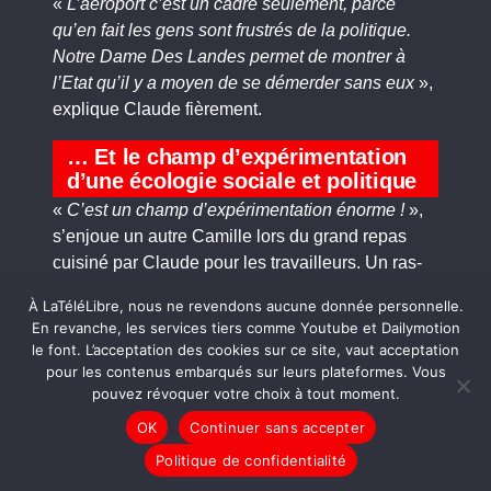
«
L’aéroport c’est un cadre seulement, parce
qu’en fait les gens sont frustrés de la politique.
Notre Dame Des Landes permet de montrer à
l’Etat qu’il y a moyen de se démerder sans eux
»,
explique Claude fièrement.
… Et le champ d’expérimentation
d’une écologie sociale et politique
«
C’est un champ d’expérimentation énorme !
»,
s’enjoue un autre Camille lors du grand repas
cuisiné par Claude pour les travailleurs. Un ras-
le-bol de ne pas se faire entendre par les
À LaTéléLibre, nous ne revendons aucune donnée personnelle.
politiques et la frustration de voir les grèves
En revanche, les services tiers comme Youtube et Dailymotion
étudiantes s’arrêter juste avant de pouvoir
le font. L’acceptation des cookies sur ce site, vaut acceptation
expérimenter un autre système l’ont mené à venir
pour les contenus embarqués sur leurs plateformes. Vous
sur la Zone en 2008, afin de vivre un autre
pouvez révoquer votre choix à tout moment.
possible. «
Ici, il y a la possibilité unique en
OK
Continuer sans accepter
France d’accéder à des terres, tu peux construire
Politique de confidentialité
sans les règlementations habituelles et