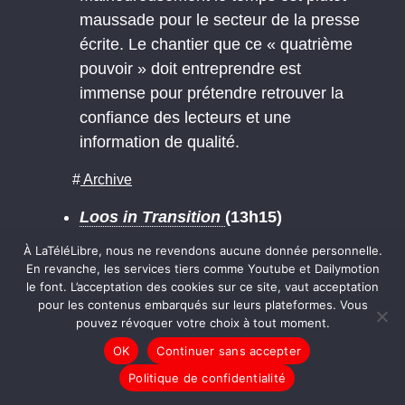
maussade pour le secteur de la presse
écrite. Le chantier que ce « quatrième
pouvoir » doit entreprendre est
immense pour prétendre retrouver la
confiance des lecteurs et une
information de qualité.
#
Archive
Loos in Transition
(13h15)
Voici l’histoire d’un maire écolo qui, en
À LaTéléLibre, nous ne revendons aucune donnée personnelle.
plein bastion du Front National,
En revanche, les services tiers comme Youtube et Dailymotion
le font. L’acceptation des cookies sur ce site, vaut acceptation
réinvente la politique à travers la
pour les contenus embarqués sur leurs plateformes. Vous
résilience et la démocratie active…
pouvez révoquer votre choix à tout moment.
Réjouissant!
OK
Continuer sans accepter
Les Insoumis
, Flore Viénot, Mars
Politique de confidentialité
Lefébure, Mélissa Genevois