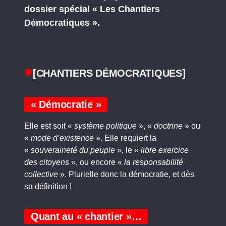
dossier spécial « Les Chantiers
Démocratiques ».
[CHANTIERS DÉMOCRATIQUES]
« Démocratie »
Elle est soit «
système politique
», «
doctrine
» ou
«
mode d’existence
». Elle requiert la
«
souveraineté du peuple
», le «
libre exercice
des citoyens
», ou encore «
la responsabilité
collective
». Plurielle donc la démocratie, et dès
sa définition !
Quant au « chantier »…