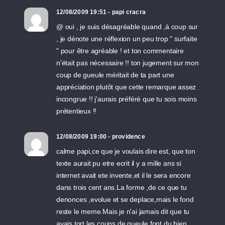
12/08/2009 19:51 - papi cracra
@ oui , je suis désagréable quand ,à coup sur
, je dénote une réflexion un peu trop " surfaite
" pour être agréable ! et ton commentaire
n'était pas nécessaire !! ton jugement sur mon
coup de gueule méritait de ta part une
appréciation plutôt que cette remarque assez
incongrue !! j'aurais préféré que tu sois moins
prétentieux !!
12/08/2009 19:00 - providence
calme papi,ce que je voulais dire est, que ton
texte aurait pu etre ecrit il y a mille ans si
internet avait ete invente,et il le sera encore
dans trois cent ans.La forme ,de ce que tu
denonces ,evolue et se deplace,mais le fond
reste le meme.Mais je n'ai jamais dit que tu
avais tort,les coups de gueule font du bien