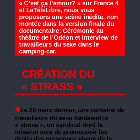
«
C’est ça l’amour?
» sur France 4
et LaTéléLibre, nous vous
proposons une scène inédite, non
montée dans la version finale du
documentaire: Cérémonie au
théâtre de l’Odéon et interview de
travailleurs du sexe dans le
camping-car.
CRÉATION DU
« STRASS »
Le 20 mars dernier, une centaine de
travailleurs du sexe fondaient le
« strass », un syndicat dont la
mission sera de promouvoir les
droits des personnes vivant de la