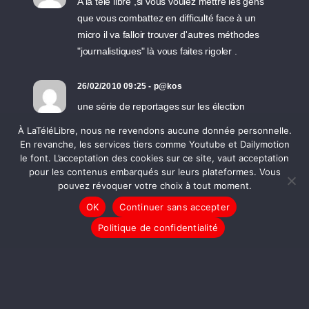
A la télé libre ,si vous voulez mettre les gens
que vous combattez en difficulté face à un
micro il va falloir trouver d'autres méthodes
"journalistiques" là vous faites rigoler .
26/02/2010 09:25 - p@kos
une série de reportages sur les élection
régionales cantonée à l'Ile de France, c'est
À LaTéléLibre, nous ne revendons aucune donnée personnelle.
pas un peu réducteur et parisianiste ? sinon
En revanche, les services tiers comme Youtube et Dailymotion
c'est vrai que le journaliste en herbe a encore
le font. L’acceptation des cookies sur ce site, vaut acceptation
pour les contenus embarqués sur leurs plateformes. Vous
du boulot pour affuter ses questions..mais bon
pouvez révoquer votre choix à tout moment.
faut bien commencer hein ? peut-être aussi
choisir quelqu'un de moins médiatique et
OK
Continuer sans accepter
visible que Pécresse que j'ai vraiment eu du
Politique de confidentialité
mal a écouter et regarder ... j'ai du m'y
reprendre à 2 fois pour aller au bout de la
vidéo. De toutes façons c'est bien d'avoir
essayer, courage les gars ça sera mieux la
prochaine fois !