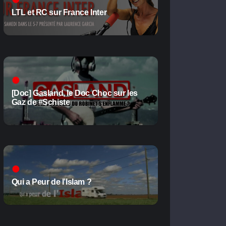
LTL et RC sur France Inter
[Doc] Gasland, le Doc Choc sur les
Gaz de #Schiste
Qui a Peur de l’Islam ?