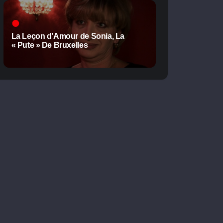
La Leçon d’Amour de Sonia, La
« Pute » De Bruxelles