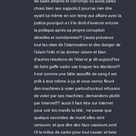
de sales affaires et corrompu lui aussi,sarko
choisi bien ses suppots,il pourras rien dire
eyant lui même en son temp eut affaire avec la
justice,pourquoi a t il le droit d'exercer encore
la politique aprés sa propre corruption
dévoilée et comdamnée!!! j'avais prévenus
tout les sites de l'islamisation et des danger de
l'islam l'info m'as donner raison et bien
d'autres réactions de l'état et je dit aujourd'hui
de faire gaffe sarko vas truquer les élections!!!
il est comme une bête assoiffé de sang il est
prêt à tout même à ça et vous verrez fleurir
des machines à voter partout!surtout refusons
de voter par ses machines ,demandons plutôt
par internet!!!! aussi il faut être sur internet
pour voir les manifs la télé , ne passe que
quelque secondes de manif,elles sont
censurer, et que dire des faux casseurs,sont
t'il la milice de sarko pour tout casser et faire