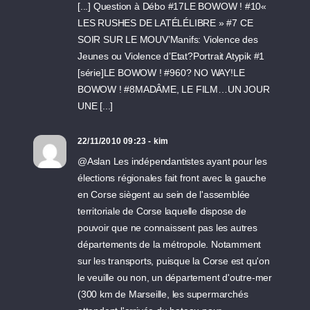
[...] Question à Débo #17LE BOWOW ! #10«
LES RUSHES DE LATÉLÉLIBRE » #7 CE
SOIR SUR LE MOUV’Manifs: Violence des
Jeunes ou Violence d’Etat?Portrait Atypik #1
[série]LE BOWOW ! #960? NO WAY!LE
BOWOW ! #8MADÂME, LE FILM…UN JOUR
UNE [...]
22/11/2010 09:23 - kim
@Aslan Les indépendantistes ayant pour les
élections régionales fait front avec la gauche
en Corse siègent au sein de l'assemblée
territoriale de Corse laquelle dispose de
pouvoir que ne connaissent pas les autres
départements de la métropole. Notamment
sur les transports, puisque la Corse est qu'on
le veuille ou non, un département d'outre-mer
(300 km de Marseille, les supermarchés