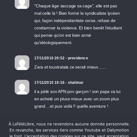
"Chaque âge saccage sa cage", elle est pas
mal celle là ! Bien formé le syndicaliste lycéen
qui, façon indépendantiste corse, refuse de
condamner la violence. Et bien benêt l'étudiant
qui pense qu'on est bien armé
qu'idéologiquement.
17/11/2010 20:52 - providence
Zara et toustralala ce serait mieux.......
17/11/2010 19:16 - shalimar
il a pété son APN pov garçon ! son papa va lui
en acheté un pluss mieux avec un zoom plus
grand ...et puis voilà !! quelle aventure !
17/11/2010 19:12 - Freemat
À LaTéléLibre, nous ne revendons aucune donnée personnelle.
En revanche, les services tiers comme Youtube et Dailymotion
http://universalis.over-blog.com/article-realite-
le font. L’acceptation des cookies sur ce site, vaut acceptation