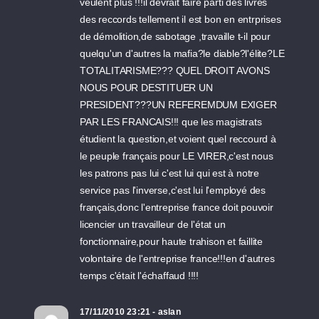
veulent plus !!!il devrait faire parti des livres
des reccords tellement il est bon en entrprises
de démolition,de sabotage ,travaille t-il pour
quelqu'un d'autres la mafia?le diable?l'élite?LE
TOTALITARISME??? QUEL DROIT AVONS
NOUS POUR DESTITUER UN
PRESIDENT???UN REFEREMDUM EXIGER
PAR LES FRANCAIS!!! que les magistrats
étudient la question,et voient quel reccourd à
le peuple français pour LE VIRER,c'est nous
les patrons pas lui c'est lui qui est à notre
service pas l'inverse,c'est lui l'employé des
français,donc l'entreprise france doit pouvoir
licencier un travailleur de l'état un
fonctionnaire,pour haute trahison et faillite
volontaire de l'entreprise france!!!en d'autres
temps c'était l'échaffaud !!!!
17/11/2010 23:21 - aslan