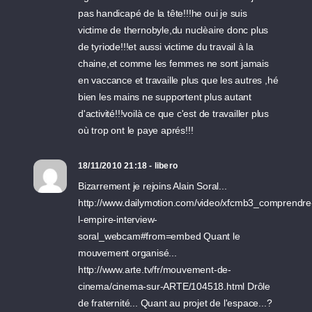
pas handicapé de la tête!!!he oui je suis
victime de thernobyle,du nuclèaire donc plus
de tyriode!!!et aussi victime du travail à la
chaine,et comme les femmes ne sont jamais
en vaccance et travaille plus que les autres ,hé
bien les mains ne supportent plus autant
d'activité!!!voilà ce que c'est de travailler plus
où trop ont le paye aprés!!!
18/11/2010 21:18 - libero
Bizarrement je rejoins Alain Soral...
http://www.dailymotion.com/video/xfcmb3_comprendre
l-empire-interview-
soral_webcam#from=embed Quant le
mouvement organisé...
http://www.arte.tv/fr/mouvement-de-
cinema/cinema-sur-ARTE/104518.html Drôle
de fraternité... Quant au projet de l'espace...?