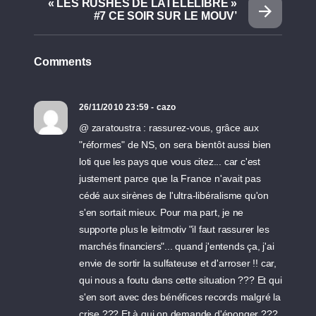
« LES RUSHES DE LATÉLÉLIBRE »
#7 CE SOIR SUR LE MOUV’
Comments
26/11/2010 23:59 - cazo
@ zaratoustra : rassurez-vous, grâce aux
"réformes" de NS, on sera bientôt aussi bien
loti que les pays que vous citez... car c'est
justement parce que la France n'avait pas
cédé aux sirènes de l'ultra-libéralisme qu'on
s'en sortait mieux. Pour ma part, je ne
supporte plus le leitmotiv "il faut rassurer les
marchés financiers"... quand j'entends ça, j'ai
envie de sortir la sulfateuse et d'arroser !! car,
qui nous a foutu dans cette situation ??? Et qui
s'en sort avec des bénéfices records malgré la
crise ??? Et à qui on demande d'éponger ???