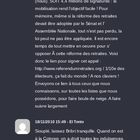
(nous). SOIT 4,4 millions de signatures : la
mobilisation rend l'objectif facile ! Pour
mémoire, même si la réforme des retraites
devait être adoptée par le Sénat et l'
Assemblée Nationale, tout n'est pas perdu, la
loi peut ne pas être appliquée. Il est encore
temps de tout mettre en oeuvre pour s'
opposer Ã cette réforme des retraites. Voici
donc le lien pour signer cet appel :
http://www.referendumretraites.org / 1/10e des
électeurs, ça fait du monde ! A nos claviers !
Envoyons ce lien à tous ceux que nous
connaissons, sur toutes les listes que nous
possédons, pour faire boule de neige. A faire
suivre largement
18/11/2010 15:49 - El Tonto
Siouplé, laissez Bribri tranqullle. Quand on est
à la Cotorep, on a droit toutes les indulgences.