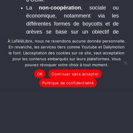
La
non-coopération
, sociale ou
économique, notamment via les
différentes formes de boycotts et de
grèves se base sur un objectif de
contrainte. Elle consiste à créer des
À LaTéléLibre, nous ne revendons aucune donnée personnelle.
En revanche, les services tiers comme Youtube et Dailymotion
situation de dilemme pour les
le font. L’acceptation des cookies sur ce site, vaut acceptation
décideurs.
pour les contenus embarqués sur leurs plateformes. Vous
Enfin, ces différentes formes d’action
pouvez révoquer votre choix à tout moment.
nécessitent toutes une
médiatisation
OK
Continuer sans accepter
afin de mettre en scène les rapports de
Politique de confidentialité
consciences vis-à-vis des rapports de
forces. Une
communication
organisée, notamment via les réseaux
sociaux, est fondamentale pour créer
une caisse de résonance des actions
menées et de leurs revendications au