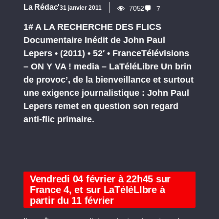
La Rédac'
31 janvier 2011
7052
7
1# A LA RECHERCHE DES FLICS
Documentaire Inédit de John Paul
Lepers • (2011) • 52′ • FranceTélévisions
– ON Y VA ! media – LaTéléLibre Un brin
de provoc’, de la bienveillance et surtout
une exigence journalistique : John Paul
Lepers remet en question son regard
anti-flic primaire.
Vendredi 04 février à 22h45 sur
France 4, et sur LaTéléLIbre à
partir du 11 février