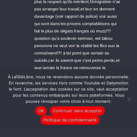
plus le respect qu'ils méritent,l'émigration n'as
pas arranger leur travail,et leur en donnent
davantage (voir rapport de police) voir aussi
qui sont dans les prisons comptabilisons qui
fait le plus de dégats français où muzz!!!!
question qu'a soulever seimour, est tabou
personne ne veut voir la réalité les flics eux la
connaîssent!!!! à tel point que certain se
suicide,car ils savent que c'est peine perdu,et
que jamais la france ne retrouveras la
paix,comme avant!!!! nous avons pris des
À LaTéléLibre, nous ne revendons aucune donnée personnelle.
gens qui culturellement sont à l'opposée de
En revanche, les services tiers comme Youtube et Dailymotion
le font. L’acceptation des cookies sur ce site, vaut acceptation
nos traditions,faut pas s'étonner des
pour les contenus embarqués sur leurs plateformes. Vous
résultats!!!!
pouvez révoquer votre choix à tout moment.
OK
Continuer sans accepter
03/02/2011 17:54 - stephane
Politique de confidentialité
Dans l'extrait de la video, Mr Lepers montre
bien le slogan inscrit sur le dos du t-shirt,
pourtant j'ai l impression que le message qui