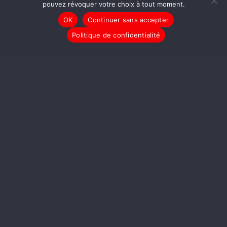
pouvez révoquer votre choix à tout moment.
OK
Continuer sans accepter
Politique de confidentialité
LIRE LA SUITE
LA RADIO LIBRE
[PODCAST] No Log #6 Le
Renseignement Cyber