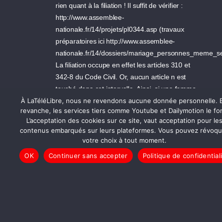
rien quant à la filiation ! Il suffit de vérifier :
http://www.assemblee-
nationale.fr/14/projets/pl0344.asp (travaux
préparatoires ici http://www.assemblee-
nationale.fr/14/dossiers/mariage_personnes_meme_se
La filiation occupe en effet les articles 310 et
342-8 du Code Civil. Or, aucun article n est
touché dans cet intervalle. Ainsi, si une femme
mariée à une autre femme tombe enceinte,
À LaTéléLibre, nous ne revendons aucune donnée personnelle. 
revanche, les services tiers comme Youtube et Dailymotion le fon
son épouse ne pourra pas reconnaître l enfant
L’acceptation des cookies sur ce site, vaut acceptation pour le
puisque la mention de la mère dans l acte de
contenus embarqués sur leurs plateformes. Vous pouvez révoqu
naissance aura déjà établi une filiation
votre choix à tout moment.
maternelle. De même, la présomption de
OK
Continuer sans accepter
Politique de confidential
paternité ne jouera pas puisqu elle ne s
applique qu au mari de la mère. Donc la règle
reste donc « un papa et une maman » ! La
seule façon d établir alors un lien de filiation
entre l enfant et l époux et son conjoint sera
alors celle de l adoption. Concrètement, l