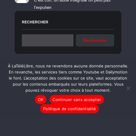
C'est con, un abbé intégriste on peut pas
l'expulser.
RECHERCHER
Rechercher
À LaTéléLibre, nous ne revendons aucune donnée personnelle.
En revanche, les services tiers comme Youtube et Dailymotion
Sujets associés
le font. L’acceptation des cookies sur ce site, vaut acceptation
pour les contenus embarqués sur leurs plateformes. Vous
pouvez révoquer votre choix à tout moment.
OK
Continuer sans accepter
Le Point Rouge #27 Les Libertés
Politique de confidentialité
Numériques (France & Maghreb)