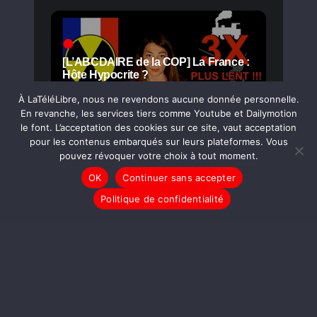
[L’ABCDAIRE de la COP] La France :
Hôte Hypocrite ?
À LaTéléLibre, nous ne revendons aucune donnée personnelle.
En revanche, les services tiers comme Youtube et Dailymotion
le font. L’acceptation des cookies sur ce site, vaut acceptation
pour les contenus embarqués sur leurs plateformes. Vous
pouvez révoquer votre choix à tout moment.
OK
Continuer sans accepter
Tête de Gondole : Flamby Président?
Politique de confidentialité
Pour Hollande le Gouvernement
« Invente » des Terroristes