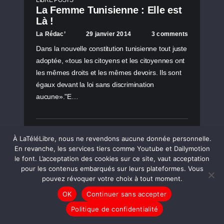
LIBRE POSTS
La Femme Tunisienne : Elle est
Là !
La Rédac’
29 janvier 2014
3 comments
Dans la nouvelle constitution tunisienne tout juste
adoptée, «tous les citoyens et les citoyennes ont
les mêmes droits et les mêmes devoirs. Ils sont
égaux devant la loi sans discrimination
aucune»."E…
LIRE LA SUITE
À LaTéléLibre, nous ne revendons aucune donnée personnelle.
En revanche, les services tiers comme Youtube et Dailymotion
le font. L’acceptation des cookies sur ce site, vaut acceptation
pour les contenus embarqués sur leurs plateformes. Vous
pouvez révoquer votre choix à tout moment.
OK
Continuer sans accepter
Politique de confidentialité