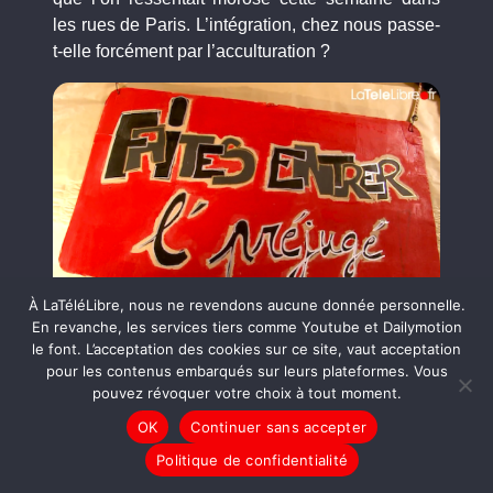
les rues de Paris. L’intégration, chez nous passe-
t-elle forcément par l’acculturation ?
À LaTéléLibre, nous ne revendons aucune donnée personnelle.
En revanche, les services tiers comme Youtube et Dailymotion
le font. L’acceptation des cookies sur ce site, vaut acceptation
En savoir plus
pour les contenus embarqués sur leurs plateformes. Vous
pouvez révoquer votre choix à tout moment.
Les roms, communauté d’environ dix millions de
OK
Continuer sans accepter
personnes, sont aujourd’hui officiellement
reconnus comme la première minorité ethnique
Politique de confidentialité
d’Europe. Originaires du nord de l’Inde, ils sont