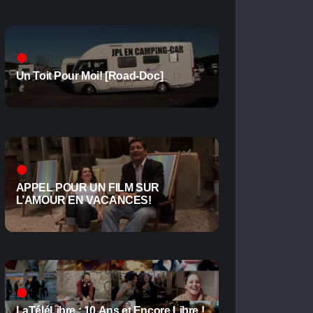
Un Toit Pour Moi! [Road-Doc]
APPEL POUR UN FILM SUR
L’AMOUR EN VACANCES!
LaTéléLibre : 10 Ans et Encore Libre !