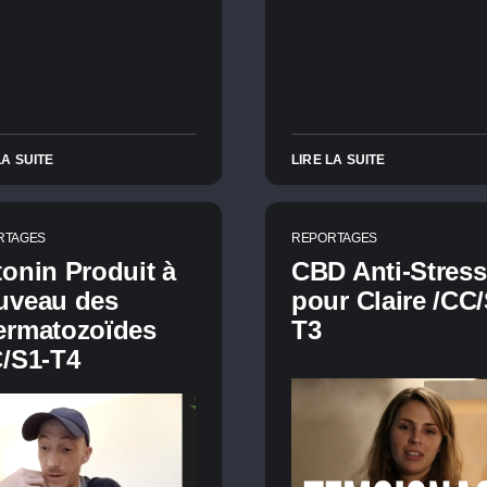
LA SUITE
LIRE LA SUITE
RTAGES
REPORTAGES
onin Produit à
CBD Anti-Stress
uveau des
pour Claire /CC/
ermatozoïdes
T3
/S1-T4