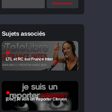
Rechercher
Sujets associés
LTL et RC sur France Inter
[Doc] Je suis un Reporter Citoyen