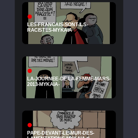
LES-FRANCAIS-SONT-ILS-
RACISTES-MYKAIA
LA-JOURNEE-DE-LA-FEMME-MARS-
2013-MYKAIA-
PAPE-DEVANT-LE-MUR-DES-