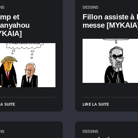
NS
DESSINS
ump et
Fillon assiste à 
tanyahou
messe [MYKAIA
YKAIA]
LA SUITE
LIRE LA SUITE
NS
DESSINS