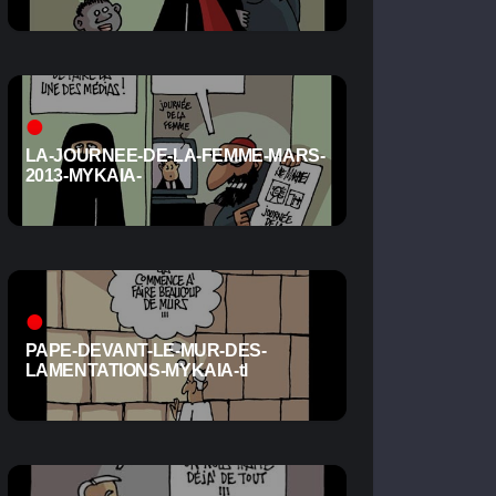
LA-JOURNEE-DE-LA-FEMME-MARS-
2013-MYKAIA-
PAPE-DEVANT-LE-MUR-DES-
LAMENTATIONS-MYKAIA-tl