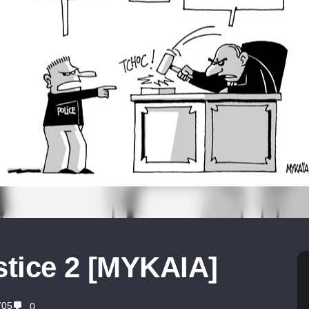
stice 2 [MYKAIA]
705
0