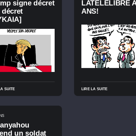
mp signe décret
LATÉLÉLIBRE A
 décret
ANS!
YKAIA]
LA SUITE
LIRE LA SUITE
NS
tanyahou
end un soldat