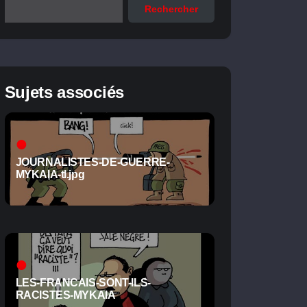
Rechercher
Sujets associés
JOURNALISTES-DE-GUERRE-
MYKAIA-tl.jpg
LES-FRANCAIS-SONT-ILS-
RACISTES-MYKAIA