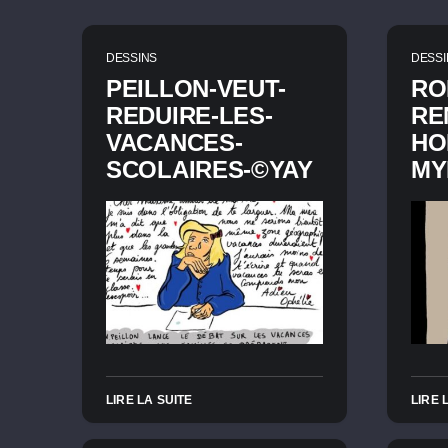
DESSINS
DESSI
PEILLON-VEUT-
RO
REDUIRE-LES-
RE
VACANCES-
HO
SCOLAIRES-©YAY
MYK
LIRE LA SUITE
LIRE 